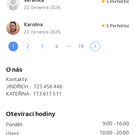
5 Perfektní
22. července 2026
Karolina
5 Perfektní
22. července 2026
…
1
2
3
4
78
O nás
Kontakty:                                                                                   

JINDŘICH  :   725 456 446

KATEŘINA :  773 617 511

Otevírací hodiny
9:00 - 16:00
pondělí
10:00 - 20:00
úterý