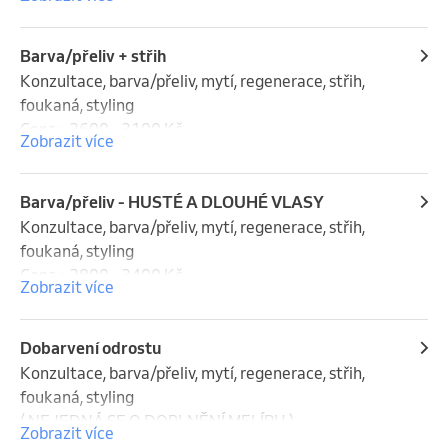
Uvedené ceny jsou pouze orientační. Konečná cena 
se odvíjí od spotřebovaného materiálu a celkového 
času úkonu.
Barva/přeliv + střih
Konzultace, barva/přeliv, mytí, regenerace, střih, 
foukaná, styling

Cena :  2600 - 3100 Kč

Zobrazit více
Uvedené ceny jsou pouze orientační. Konečná cena 
se odvíjí od spotřebovaného materiálu a celkového 
Barva/přeliv - HUSTÉ A DLOUHÉ VLASY
času úkonu.
Konzultace, barva/přeliv, mytí, regenerace, střih, 
foukaná, styling

Cena :  2800 - 3400 Kč

Zobrazit více
Uvedené ceny jsou pouze orientační. Konečná cena 
se odvíjí od spotřebovaného materiálu a celkového 
Dobarvení odrostu
času úkonu.
Konzultace, barva/přeliv, mytí, regenerace, střih, 
foukaná, styling

( NEJEDNÁ SE O DOPLNĚNÍ MELÍRU )

Zobrazit více
Cena :  2100 - 2 500 Kč
