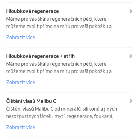
Uvedené ceny jsou pouze orientační. Přesnou cenu 
se můžete dozvědět na bezplatné konzultaci.  
Hloubková regenerace
Konečná cena se odvíjí od spotřebovaného materiálu 
Máme pro vás škálu regeneračních péčí, které 
a celkového času úkonu.
můžeme zvolit přímo na míru pro vaši pokožku a 
vlasy . 

Zobrazit více
Následuje konzultace , individualní péče a na závěr 
foukaná. 

Pokud se chcete dozvědět více nebojte se nám 
Hloubková regenerace + střih
telefonicky ozvat.:)

Máme pro vás škálu regeneračních péčí, které 
Cena :  1300 - 1700  Kč

můžeme zvolit přímo na míru pro vaši pokožku a 
vlasy . 

Zobrazit více
Uvedené ceny jsou pouze orientační. Konečná cena 
Následuje konzultace , individualní péče, střih a na 
se odvíjí od spotřebovaného materiálu a celkového 
závěr foukaná. 

času úkonu.
Čištění vlasů Malibu C
Cena :  1 700 - 2 300 Kč

Čištění vlasů Malibu C od minerálů, silikonů a jiných 
nerozpustných látek,  mytí, regenerace, foukaná, 
Uvedené ceny jsou pouze orientační. Konečná cena 
styling

Zobrazit více
se odvíjí od spotřebovaného materiálu a celkového 
Cena: 1 600-2200 Kč
času úkonu.