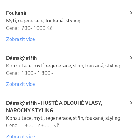
přibližnou cenu .
Foukaná
Mytí, regenerace, foukaná, styling

Cena :  700- 1000 Kč

Zobrazit více
Uvedené ceny jsou pouze orientační. Konečná cena 
se odvíjí od spotřebovaného materiálu a celkového 
času úkonu.
Dámský střih
Konzultace, mytí, regenerace, střih, foukaná, styling

Cena :  1300 - 1 800.- 

Zobrazit více
Uvedené ceny jsou pouze orientační. Konečná cena 
se odvíjí od spotřebovaného materiálu a celkového 
času úkonu.
Dámský střih - HUSTÉ A DLOUHÉ VLASY,
NÁROČNÝ STYLING
Konzultace, mytí, regenerace, střih, foukaná, styling 

Cena :  1800,- 2300,- Kč

Zobrazit více