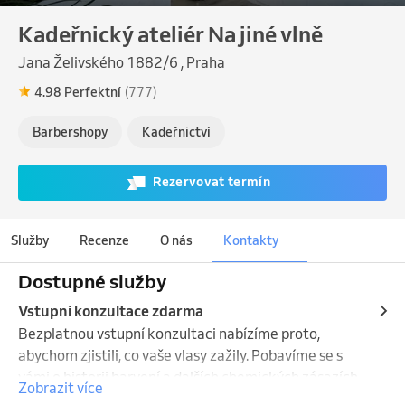
Kadeřnický ateliér Na jiné vlně
Jana Želivského 1882/6 , Praha
4.98 Perfektní
(777)
Barbershopy
Kadeřnictví
Rezervovat termín
Služby
Recenze
O nás
Kontakty
Dostupné služby
Vstupní konzultace zdarma
Bezplatnou vstupní konzultaci nabízíme proto, 
abychom zjistili, co vaše vlasy zažily. Pobavíme se s 
vámi o historii barvení a dalších chemických zásazích 
Zobrazit více
z minulosti. Ujasníme si celkový proces proměny a 