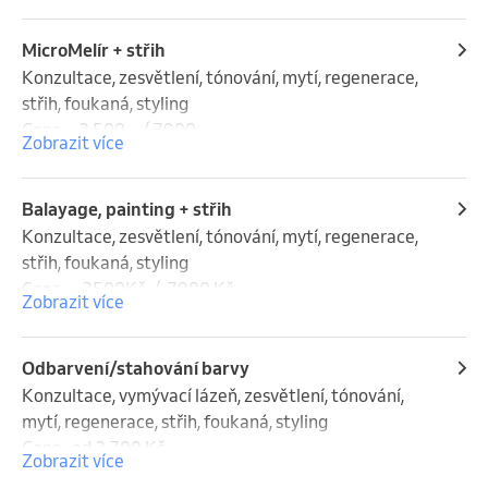
Uvedené ceny jsou pouze orientační. Konečná cena 
MicroMelír + střih
se odvíjí od spotřebovaného materiálu a celkového 
Konzultace, zesvětlení, tónování, mytí, regenerace, 
času úkonu.
střih, foukaná, styling

Cena :   3 500,-  / 7900,-

Zobrazit více
Uvedené ceny jsou pouze orientační. Přesnou cenu 
se můžete dozvědět na bezplatné konzultaci.  
Balayage, painting + střih
Konečná cena se odvíjí od spotřebovaného materiálu 
Konzultace, zesvětlení, tónování, mytí, regenerace, 
a celkového času úkonu.
střih, foukaná, styling

Cena :    3500Kč  /  7900 Kč

Zobrazit více
Uvedené ceny jsou pouze orientační. Přesnou cenu 
se můžete dozvědět na bezplatné konzultaci. 
Odbarvení/stahování barvy
Konečná cena se odvíjí od spotřebovaného materiálu 
Konzultace, vymývací lázeň, zesvětlení, tónování, 
a celkového času úkonu.
mytí, regenerace, střih, foukaná, styling

Cena : od 3 700 Kč

Zobrazit více