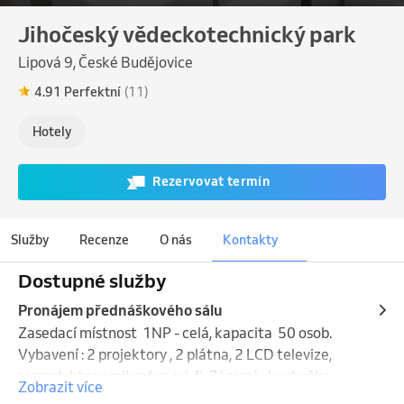
Jihočeský vědeckotechnický park
Lipová 9, České Budějovice
4.91 Perfektní
(11)
Hotely
Rezervovat termín
Služby
Recenze
O nás
Kontakty
Dostupné služby
Pronájem přednáškového sálu
Zasedací místnost  1NP - celá, kapacita  50 osob. 
Vybavení : 2 projektory , 2 plátna, 2 LCD televize, 
reproduktory, mikrofon, wi-fi. Zázemí - kuchyňka, 
Zobrazit více
šatna