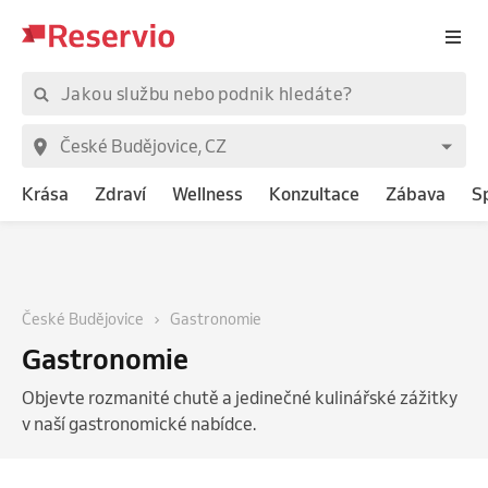
Krása
Zdraví
Wellness
Konzultace
Zábava
S
České Budějovice
Gastronomie
Gastronomie
Objevte rozmanité chutě a jedinečné kulinářské zážitky
v naší gastronomické nabídce.