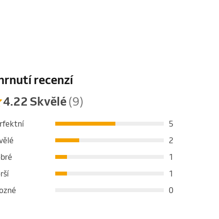
hrnutí recenzí
4.22 Skvělé
(9)
rfektní
5
vělé
2
bré
1
rší
1
ozné
0