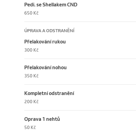
Pedi. se Shellakem CND
650 Kč
ÚPRAVA A ODSTRANĚNÍ
Přelakování rukou
300 Kč
Přelakování nohou
350 Kč
Kompletní odstranění
200 Kč
Oprava 1 nehtů
50 Kč