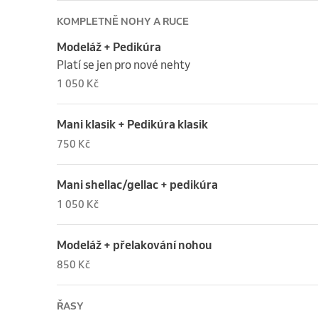
KOMPLETNĚ NOHY A RUCE
Modeláž + Pedikúra
Platí se jen pro nové nehty
1 050 Kč
Mani klasik + Pedikúra klasik
750 Kč
Mani shellac/gellac + pedikúra
1 050 Kč
Modeláž + přelakování nohou
850 Kč
ŘASY