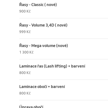
Řasy - Classic ( nové)
900 Kč
Řasy - Volume 3,4D ( nové)
999 Kč
Řasy - Mega volume (nové)
1 300 Kč
Laminace řas (Lash lifting) + barvení
800 Kč
Laminace obočí + barvení
800 Kč
Úprava obočí