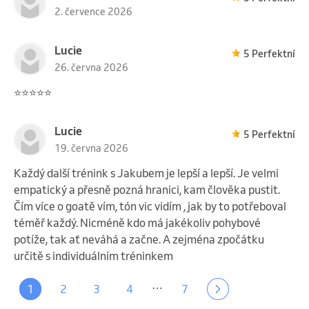
2. července 2026
Lucie
5 Perfektní
26. června 2026
⭐️⭐️⭐️⭐️⭐️
Lucie
5 Perfektní
19. června 2026
Každý další trénink s Jakubem je lepší a lepší. Je velmi
empatický a přesně pozná hranici, kam člověka pustit.
Čím více o goatě vím, tón vic vidím , jak by to potřeboval
téměř každý. Nicméně kdo má jakékoliv pohybové
potíže, tak ať neváhá a začne. A zejména zpočátku
určitě s individuálním tréninkem
…
1
2
3
4
7