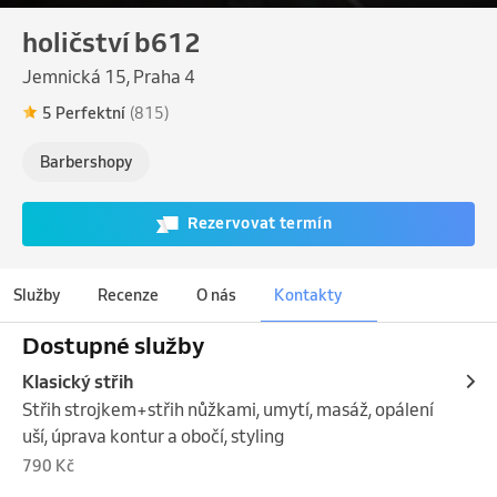
holičství b612
Jemnická 15, Praha 4
5 Perfektní
(815)
Barbershopy
Rezervovat termín
Služby
Recenze
O nás
Kontakty
Dostupné služby
Klasický střih
Střih strojkem+střih nůžkami, umytí, masáž, opálení 
uší, úprava kontur a obočí, styling
790 Kč