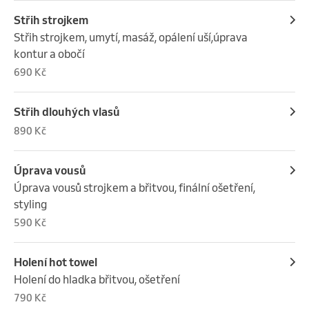
Střih strojkem
Střih strojkem, umytí, masáž, opálení uší,úprava 
kontur a obočí
690 Kč
Střih dlouhých vlasů
890 Kč
Úprava vousů
Úprava vousů strojkem a břitvou, finální ošetření, 
styling
590 Kč
Holení hot towel
Holení do hladka břitvou, ošetření
790 Kč