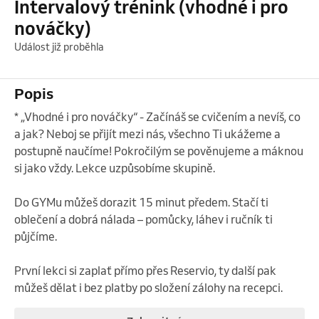
Intervalový trénink (vhodné i pro
nováčky)
Událost již proběhla
Popis
* „Vhodné i pro nováčky“ - Začínáš se cvičením a nevíš, co 
a jak? Neboj se přijít mezi nás, všechno Ti ukážeme a 
postupně naučíme! Pokročilým se pověnujeme a máknou 
si jako vždy. Lekce uzpůsobíme skupině.

Do GYMu můžeš dorazit 15 minut předem. Stačí ti 
oblečení a dobrá nálada – pomůcky, láhev i ručník ti 
půjčíme.

První lekci si zaplať přímo přes Reservio, ty další pak 
můžeš dělat i bez platby po složení zálohy na recepci.