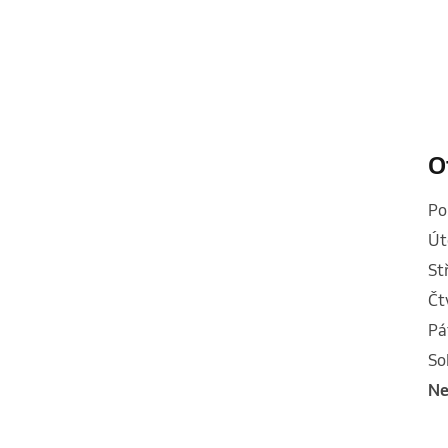
O
p
ú
s
č
p
s
n