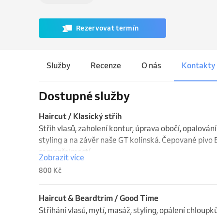
Rezervovat termín
Služby
Recenze
O nás
Kontakty
Dostupné služby
Haircut / Klasický střih
Střih vlasů, zaholení kontur, úprava obočí, opalování 
styling a na závěr naše GT kolínská. Čepované pivo B
samozřejmostí.
Zobrazit více
800 Kč
Haircut & Beardtrim / Good Time
Stříhání vlasů, mytí, masáž, styling, opálení chloupků