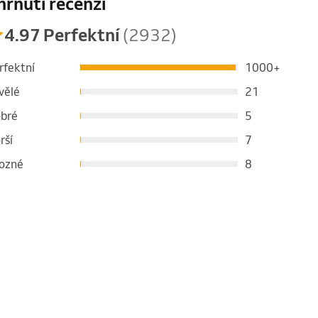
hrnutí recenzí
4.97 Perfektní
(2932)
rfektní
1000+
vělé
21
bré
5
rší
7
ozné
8