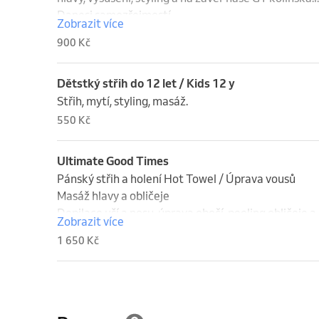
Danesi samozřejmostí.
Zobrazit více
900 Kč
Dětstký střih do 12 let / Kids 12 y
Střih, mytí, styling, masáž.
550 Kč
Ultimate Good Times
Pánský střih a holení Hot Towel / Úprava vousů

Masáž hlavy a obličeje

Depilace uší a nosu, úprava obočí, peeling obličeje a

Zobrazit více
černá slupovací maska proti černým tečkám.

1 650 Kč
Čepované pivo Birra Moretti, káva Danesi samozřejm
samozřejmostí