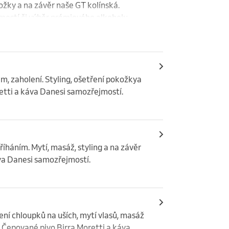
ožky a na závěr naše GT kolínská. 
ostí či výběr prémiového alkoholu 
, zaholení. Styling, ošetření pokožkya 
etti a káva Danesi samozřejmostí.
říháním. Mytí, masáž, styling a na závěr 
áva Danesi samozřejmostí.
ní chloupků na uších, mytí vlasů, masáž 
í. Čepované pivo Birra Moretti a káva 