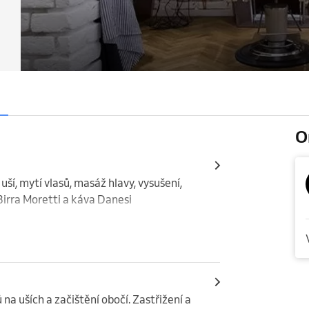
O
uší, mytí vlasů, masáž hlavy, vysušení, 
irra Moretti a káva Danesi 
 na uších a začištění obočí. Zastřižení a 