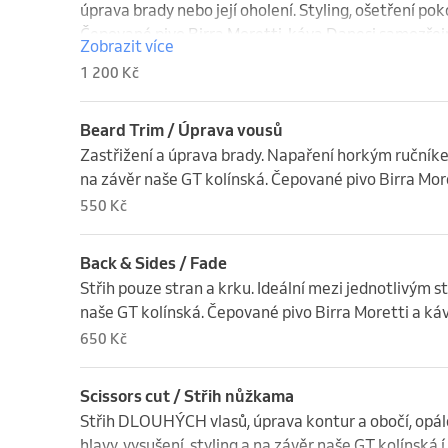
úprava brady nebo její oholení. Styling, ošetření pok
Čepované pivo Birra Moretti, káva Danesi samozřejm
Zobrazit více
samozřejmostí
1 200 Kč
Beard Trim / Úprava vousů
Zastřižení a úprava brady. Napaření horkým ručníkem
na závěr naše GT kolínská. Čepované pivo Birra Mor
550 Kč
Back & Sides / Fade
Střih pouze stran a krku. Ideální mezi jednotlivým st
naše GT kolínská. Čepované pivo Birra Moretti a k
650 Kč
Scissors cut / Střih nůžkama
Střih DLOUHÝCH vlasů, úprava kontur a obočí, opále
hlavy, vysušení, styling a na závěr naše GT kolínská.