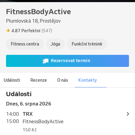
FitnessBodyActive
Plumlovská 18, Prostějov
4.87 Perfektní
(547)
Fitness centra
Jóga
Funkční trénink
Rezervovat termín
Události
Recenze
O nás
Kontakty
Události
Dnes, 6. srpna 2026
14:00
TRX
15:00
FitnessBodyActive
150 Kč