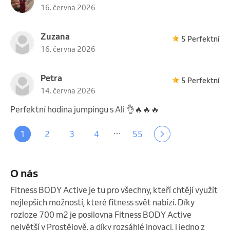
16. června 2026
Zuzana
5 Perfektní
16. června 2026
Petra
5 Perfektní
14. června 2026
Perfektní hodina jumpingu s Ali 👌🔥🔥🔥
…
1
2
3
4
55
O nás
Fitness BODY Active je tu pro všechny, kteří chtějí využít 
nejlepších možností, které fitness svět nabízí. Díky 
rozloze 700 m2 je posilovna Fitness BODY Active 
největší v Prostějově, a díky rozsáhlé inovaci, i jedno z 