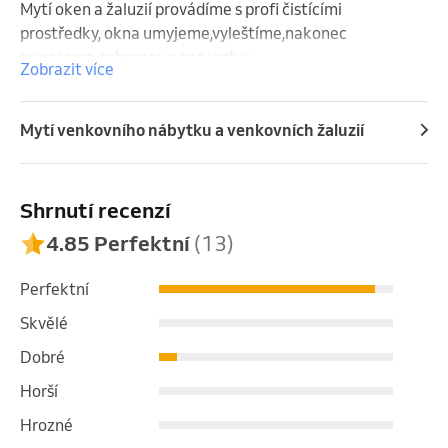
Mytí oken a žaluzií provádíme s profi čistícími 
prostředky, okna umyjeme,vyleštíme,nakonec 
naneseme ochranou nano vrstvu .
Zobrazit více
Mytí venkovního nábytku a venkovních žaluzií
Shrnutí recenzí
4.85 Perfektní
(13)
Perfektní
Skvělé
Dobré
Horší
Hrozné