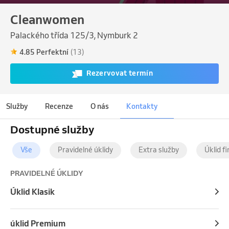
Cleanwomen
Palackého třída 125/3, Nymburk 2
4.85 Perfektní
(13)
Rezervovat termín
Služby
Recenze
O nás
Kontakty
Dostupné služby
Vše
Pravidelné úklidy
Extra služby
Úklid f
PRAVIDELNÉ ÚKLIDY
Úklid Klasik
úklid Premium