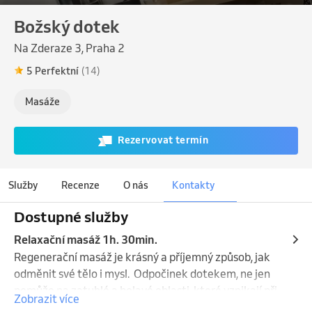
Božský dotek
Na Zderaze 3, Praha 2
5 Perfektní
(14)
Masáže
Rezervovat termín
Služby
Recenze
O nás
Kontakty
Dostupné služby
Relaxační masáž 1h. 30min.
Regenerační masáž je krásný a příjemný způsob, jak 
odměnit své tělo i mysl.  Odpočinek dotekem, ne jen 
pomůže na zatuhlé a bolavé oblasti, které vznikají při 
Zobrazit více
každodenních stereotypech a stresových události, 