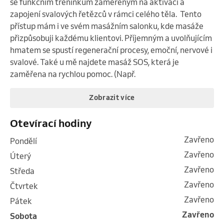
se funkčním tréninkům zaměřeným na aktivaci a 
zapojení svalových řetězců v rámci celého těla.  Tento 
přístup mám i ve svém masážním salonku, kde masáže 
přizpůsobuji každému klientovi. Příjemným a uvolňujícím 
hmatem se spustí regenerační procesy, emoční, nervové i 
svalové. Také u mě najdete masáž SOS, která je 
zaměřena na rychlou pomoc. (Např.
Zobrazit více
Otevírací hodiny
Zavřeno
pondělí
Zavřeno
úterý
Zavřeno
středa
Zavřeno
čtvrtek
Zavřeno
pátek
Zavřeno
sobota