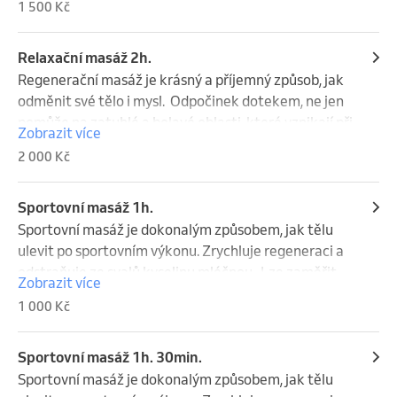
1 500 Kč
ale pomůže i uklidnit mysl dopřeje vám klid.
Relaxační masáž 2h.
Regenerační masáž je krásný a příjemný způsob, jak 
odměnit své tělo i mysl.  Odpočinek dotekem, ne jen 
pomůže na zatuhlé a bolavé oblasti, které vznikají při 
Zobrazit více
každodenních stereotypech a stresových události, 
2 000 Kč
ale pomůže i uklidnit mysl dopřeje vám klid.
Sportovní masáž 1h.
Sportovní masáž je dokonalým způsobem, jak tělu 
ulevit po sportovním výkonu. Zrychluje regeneraci a 
odstraňuje ze svalů kyselinu mléčnou.  Lze zaměřit 
Zobrazit více
na celé tělo, nebo na část, kde je výrazná tenze.
1 000 Kč
Sportovní masáž 1h. 30min.
Sportovní masáž je dokonalým způsobem, jak tělu 