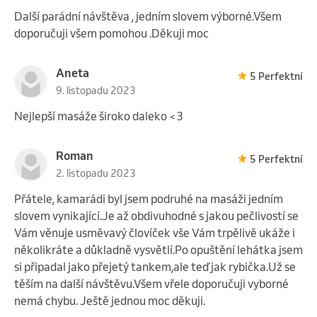
Další parádní návštěva , jedním slovem výborné.Všem
doporučuji všem pomohou .Děkuji moc
Aneta
5 Perfektní
9. listopadu 2023
Nejlepší masáže široko daleko <3
Roman
5 Perfektní
2. listopadu 2023
Přátele, kamarádi byl jsem podruhé na masáži jedním
slovem vynikající.Je až obdivuhodné s jakou pečlivostí se
Vám věnuje usměvavý človíček vše Vám trpělivě ukáže i
několikráte a důkladně vysvětlí.Po opuštění lehátka jsem
si připadal jako přejetý tankem,ale teď jak rybička.Už se
těším na další návštěvu.Všem vřele doporučuji vyborné
nemá chybu. Ještě jednou moc děkuji.