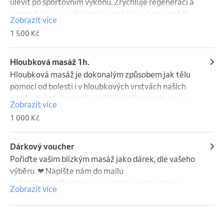
ulevit po sportovním výkonu. Zrychluje regeneraci a 
odstraňuje ze svalů kyselinu mléčnou.  Lze zaměřit 
Zobrazit více
na celé tělo, nebo na část, kde je výrazná tenze
1 500 Kč
Hloubková masáž 1h.
Hloubková masáž je dokonalým způsobem jak tělu 
pomoci od bolesti i v hloubkových vrstvách našich 
svalů a tkání.  Pomáhá uvolnit nepříjemný tonus ve 
Zobrazit více
svalových pletencích a nastartuje tělo znovu do 
1 000 Kč
pohybu. Potřebujete masáž cítit? Tato je ta pravá  
baňkování mohou být součástí této masáže.
Dárkový voucher
Pořiďte vašim blízkým masáž jako dárek, dle vašeho 
výběru. ❤ Napište nám do mailu 
božský.dotek@seznam.cz a nebo na instagram 
Zobrazit více
bozsky.dotek, a my vám zašleme vámi vybraný 
voucher