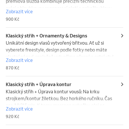
prémiová služba kombinuje precizní technickou 
práci s hloubkovou regenerací pleti a pokožky hlavy. 
Zobrazit více
Čištění pleti černou maskou.  Hloubkový peeling 
900 Kč
pokožky hlavy. Relaxační masáž.
Klasický střih + Ornamenty & Designs
Unikátní design vlasů vytvořený břitvou. Ať už si 
vyberete freestyle, design podle fotky nebo máte 
vlastní nápad, společně vytvoříme přesný a ostrý styl 
Zobrazit více
přímo pro vás.
870 Kč
Klasický střih + Úprava kontur
Klasický střih + Úprava kontur vousů: Na krku 
strojkem/kontur žiletkou. Bez horkého ručníku. Čas 
cca 10/15min. K tomu massage pokožky, olej na 
Zobrazit více
vousy, vyčištění pleti speciálním šamponem na vousy.
920 Kč