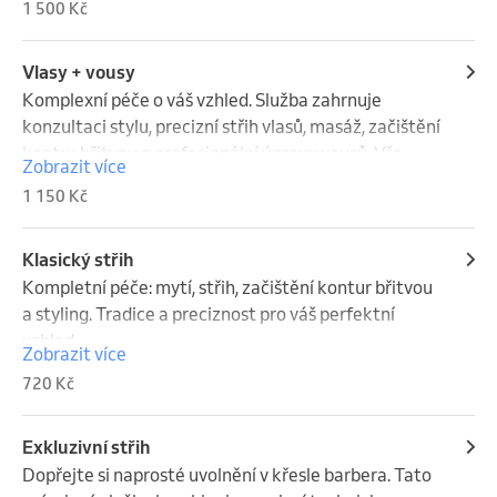
1 500 Kč
jako znovuzrození. Černá maska/masáž/Horký 
ručník/Podpořím prokrvení vlasových folikulů, což 
napomáhá zdravému růstu vlasů. Piling na 
Vlasy + vousy
vlasy/Břitva
Komplexní péče o váš vzhled. Služba zahrnuje 
konzultaci stylu, precizní střih vlasů, masáž, začištění 
kontur břitvou a profesionální úpravu vousů. Vše 
Zobrazit více
zakončeno mytím hlavy, relaxační péčí a finálním 
1 150 Kč
stylingem.
Klasický střih
Kompletní péče: mytí, střih, začištění kontur břitvou 
a styling. Tradice a preciznost pro váš perfektní 
vzhled.
Zobrazit více
720 Kč
Exkluzivní střih
Dopřejte si naprosté uvolnění v křesle barbera. Tato 