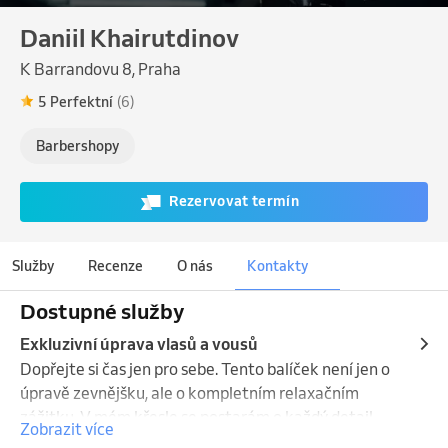
Daniil Khairutdinov
K Barrandovu 8, Praha
5 Perfektní
(6)
Barbershopy
Rezervovat termín
Služby
Recenze
O nás
Kontakty
Dostupné služby
Exkluzivní úprava vlasů a vousů
Dopřejte si čas jen pro sebe. Tento balíček není jen o 
úpravě zevnějšku, ale o kompletním relaxačním 
zážitku. V mém křesle se postarám o každý detail, 
Zobrazit více
aby byl váš výsledek dokonalý a vy jste odcházeli 