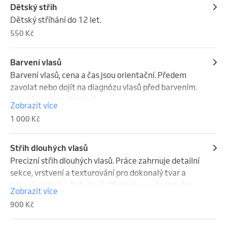
Dětský střih
Dětský stříhání do 12 let.
550 Kč
Barvení vlasů
Barvení vlasů, cena a čas jsou orientační. Předem 
zavolat nebo dojít na diagnózu vlasů před barvením. 
V ceně je jenom barvení.
Zobrazit více
1 000 Kč
Střih dlouhých vlasů
Precizní střih dlouhých vlasů. Práce zahrnuje detailní 
sekce, vrstvení a texturování pro dokonalý tvar a 
zdravý vzhled vašich vlasů. Vhodné pro všechny typy 
Zobrazit více
dlouhých střihů.
900 Kč