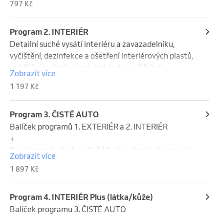
797 Kč
vosku a ošetření pneumatik.
Program 2. INTERIÉR
Detailní suché vysátí interiéru a zavazadelníku, 
vyčištění, dezinfekce a ošetření interiérových plastů, 
vyčištění a ošetření palubní desky, vyčištění 
Zobrazit více
mezidveřních prostor, vyleštění všech oken a 
1 197 Kč
zrcátek, provonění interiéru jemnou antialergenní 
vůní.
Program 3. ČISTÉ AUTO
Balíček programů 1. EXTERIÉR a 2. INTERIÉR

+

Parní tepování koberečků (4ks), voskování karoserie 
Zobrazit více
nanovoskem.
1 897 Kč
Program 4. INTERIÉR Plus (látka/kůže)
Balíček programu 3. ČISTÉ AUTO
