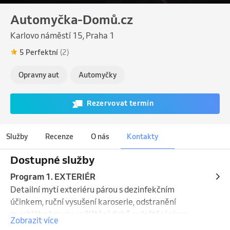
Automyčka-Domů.cz
Karlovo náměstí 15, Praha 1
5 Perfektní
(2)
Opravny aut
Automyčky
Rezervovat termín
Služby
Recenze
O nás
Kontakty
Dostupné služby
Program 1. EXTERIÉR
Detailní mytí exteriéru párou s dezinfekčním 
účinkem, ruční vysušení karoserie, odstranění 
zaschlého hmyzu, vyčištění disků, vyleštění oken, 
Zobrazit více
čištění mezidveřních prostor, aplikace zářivého 