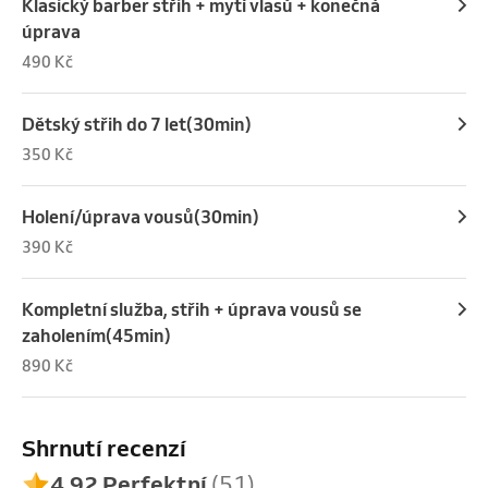
Klasický barber střih + mytí vlasů + konečná
úprava
490 Kč
Dětský střih do 7 let(30min)
350 Kč
Holení/úprava vousů(30min)
390 Kč
Kompletní služba, střih + úprava vousů se
zaholením(45min)
890 Kč
Shrnutí recenzí
4.92 Perfektní
(51)