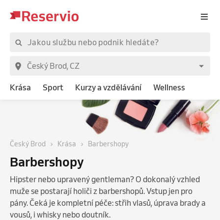
Krása
Sport
Kurzy a vzdělávání
Wellness
Český Brod
Krása
Barbershopy
Barbershopy
Hipster nebo upravený gentleman? O dokonalý vzhled
muže se postarají holiči z barbershopů. Vstup jen pro
pány. Čeká je kompletní péče: střih vlasů, úprava brady a
vousů, i whisky nebo doutník.