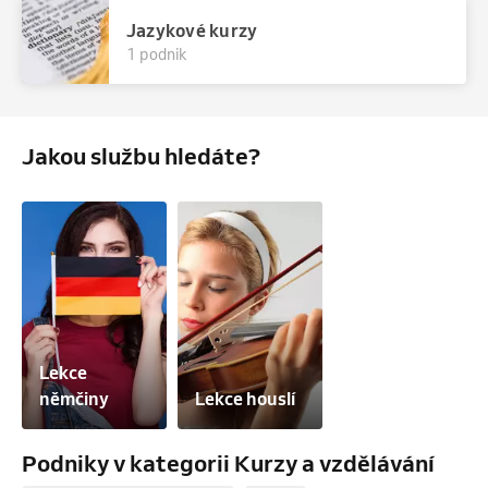
Jazykové kurzy
1 podnik
Jakou službu hledáte?
Lekce 
němčiny
Lekce houslí
Podniky v kategorii Kurzy a vzdělávání