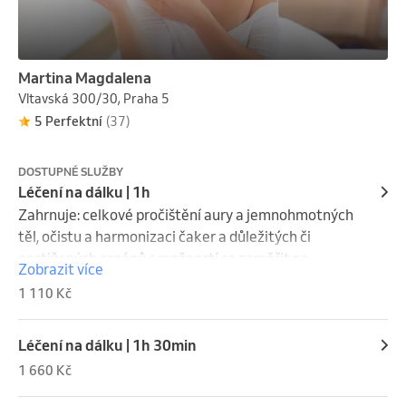
Martina Magdalena
Vltavská 300/30, Praha 5
5 Perfektní
(37)
DOSTUPNÉ SLUŽBY
Léčení na dálku | 1h
Zahrnuje: celkové pročištění aury a jemnohmotných 
těl, očistu a harmonizaci čaker a důležitých či 
postižených orgánů s možností se zaměřit na 
Zobrazit více
aktuální nerovnováhu, nemoc, bolest a zejména na 
1 110 Kč
prevenci.

Před každým ošetření probíhá přibližně 15-ti 
Léčení na dálku | 1h 30min
minutová konzultace a po ošetření krátké sdílení.

1 660 Kč