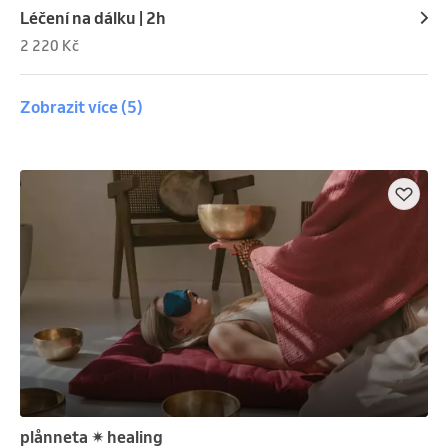
U pravidelného či dlouhodobého léčení sestavím 
Léčení na dálku | 2h
individuální léčebný plán na míru.
2 220 Kč
Zobrazit více
(5)
plånneta ✴︎ healing