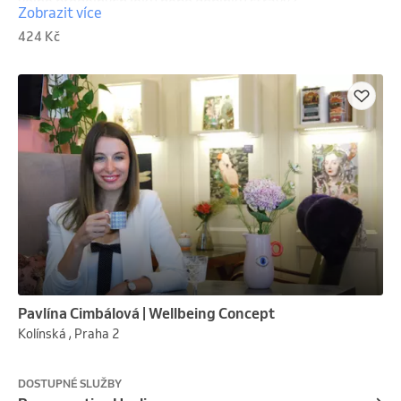
volně prodejných léků nebo doplňků stravy? 
Zobrazit více
Potřebujete zhodnocení možné interakce již 
424 Kč
užívaných přípravků? Nebo pomoct nastavit zdravý 
životní stylu šitý na míru právě Vám? Rádi 
pomůžeme.
Pavlína Cimbálová | Wellbeing Concept
Kolínská , Praha 2
DOSTUPNÉ SLUŽBY