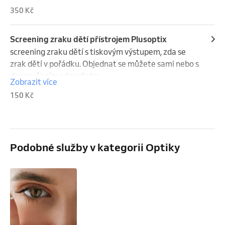
náročnosti vyšetření v ceně 350,-  až  500,-
350 Kč
Screening zraku dětí přístrojem Plusoptix
screening zraku dětí s tiskovým výstupem, zda se 
zrak dětí v pořádku. Objednat se můžete sami nebo s 
doporučením od pediatra.
Zobrazit více
150 Kč
Podobné služby v kategorii Optiky