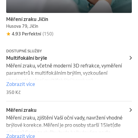
Měření zraku Jičín
Husova 79, Jičín
4.93 Perfektní
(150)
DOSTUPNÉ SLUŽBY
Multifokální brýle
Měření zraku, včetně moderní 3D refrakce, vyměření 
parametrů k multifokálním brýlím, vyzkoušení 
vhodnosti nošení multifokální korekce!!.
Zobrazit více
350 Kč
Měření zraku
Měření zraku, zjištění Vaší oční vady, navržení vhodné 
brýlové korekce. Měření je pro osoby starší 15let(dle 
zákona) Cena za službu bude kalkulována podle 
Zobrazit více