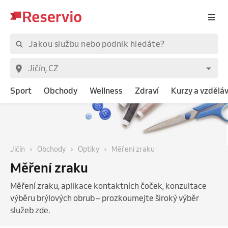
Sport
Obchody
Wellness
Zdraví
Kurzy a vzdělá
Jičín
Obchody
Optiky
Měření zraku
Měření zraku
Měření zraku, aplikace kontaktních čoček, konzultace
výběru brýlových obrub – prozkoumejte široký výběr
služeb zde.