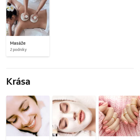
Masáže
2 podniky
Krása