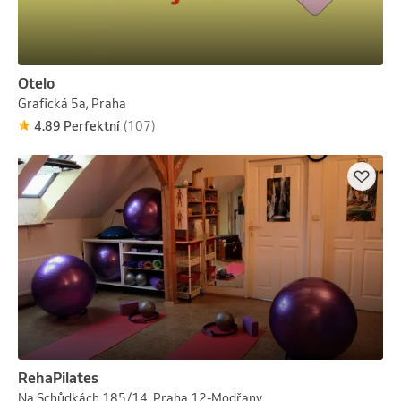
Otelo
Grafická 5a, Praha
4.89 Perfektní
(107)
RehaPilates
Na Schůdkách 185/14, Praha 12-Modřany