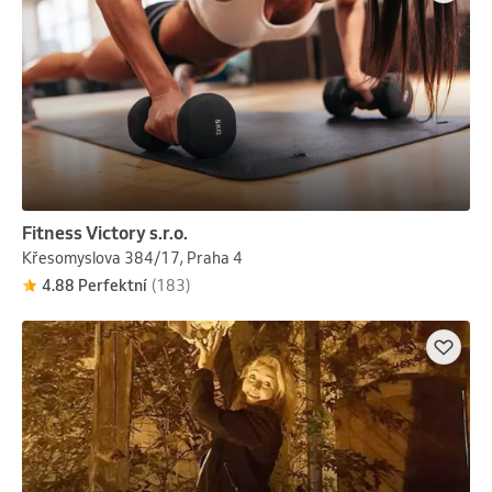
Fitness Victory s.r.o.
Křesomyslova 384/17, Praha 4
4.88 Perfektní
(183)