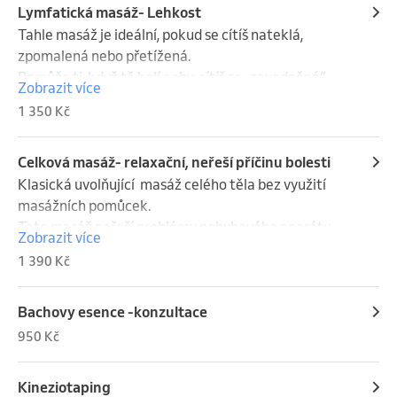
Lymfatická masáž- Lehkost
Tahle masáž je ideální, pokud se cítíš nateklá, 
zpomalená nebo přetížená.

Pomůže ti, když tě bolí nohy, cítíš se „zavodněná“ 
Zobrazit více
nebo se v těle prostě necítíš dobře.

1 350 Kč
Při masáži používám neutrální olej nebo žádnou 
parfemaci, aby tě nic nerušilo – jen jemné, vědomé 
Celková masáž- relaxační, neřeší příčinu bolesti
tahy, které nastartují lymfu a dovolí tělu znovu se 
Klasická uvolňující  masáž celého těla bez využití 
nadechnout.

masážních pomůcek. 

Tato masáž neřeší problémy pohybového aparátu.
Zobrazit více
Je to ten typ péče, po které si často ženy řeknou: 
1 390 Kč
„Tohle jsem přesně potřebovala.“
Bachovy esence -konzultace
950 Kč
Kineziotaping