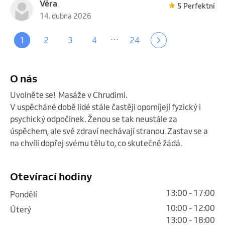
Věra
5 Perfektní
14. dubna 2026
…
1
2
3
4
24
O nás
Uvolněte se!  Masáže v Chrudimi.

V uspěcháné době lidé stále častěji opomíjejí fyzický i 
psychický odpočinek. Ženou se tak neustále za 
úspěchem, ale své zdraví nechávají stranou. Zastav se a 
na chvíli dopřej svému tělu to, co skutečně žádá. 

Otevírací hodiny
13:00 - 17:00
pondělí
10:00 - 12:00
úterý
13:00 - 18:00