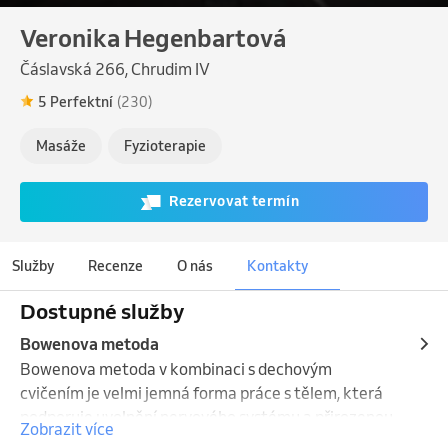
Veronika Hegenbartová
Čáslavská 266, Chrudim IV
5 Perfektní
(230)
Masáže
Fyzioterapie
Rezervovat termín
Služby
Recenze
O nás
Kontakty
Dostupné služby
Bowenova metoda
Bowenova metoda v kombinaci s dechovým 
cvičením je velmi jemná forma práce s tělem, která 
podporuje uvolnění nervového systému a přirozenou 
Zobrazit více
regeneraci. Vědomý dech prohlubuje účinek ošetření, 