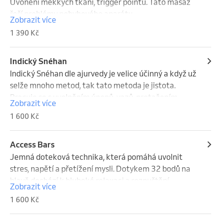
Uvonění měkkých tkání, trigger pointů. Tato masáž 
řeší problémy pohybového aparátu. 

Zobrazit více
v ceně:

1 390 Kč
- konzultace

- diagnostika

- baňkování

Indický Snéhan
- Graston

Indický Snéhan dle ajurvedy je velice účinný a když už 
- masážní pistole

selže mnoho metod, tak tato metoda je jistota. 
- doporučení
Pracuje se s uvolněním úponů, vazů, protažením 
Zobrazit více
svalů a také s odbouráním psychických bloků. Tato 
1 600 Kč
metoda může být bolestivá. Masáž je vhodná pro 
každého.
Access Bars
Jemná doteková technika, která pomáhá uvolnit 
stres, napětí a přetížení mysli. Dotykem 32 bodů na 
hlavě dochází k hluboké relaxaci a rozpuštění 
Zobrazit více
myšlenkových vzorců, které vás omezují. Skvělá 
1 600 Kč
volba pro zklidnění, lepší spánek a větší lehkost v 
každodenním životě.