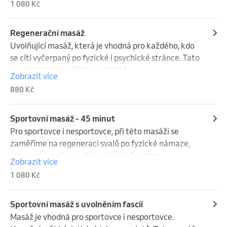
1 080 Kč
pomáhá tělu zpomalit, uvolnit napětí a vytvořit 
prostor pro rovnováhu na fyzické i emoční úrovni.
Regenerační masáž
Uvolňující masáž, která je vhodná pro každého, kdo 
se cítí vyčerpaný po fyzické i psychické stránce. Tato 
masáž nehledá příčiny problémů.
Zobrazit více
880 Kč
Sportovní masáž - 45 minut
Pro sportovce i nesportovce, při této masáži se 
zaměříme na regeneraci svalů po fyzické námaze, 
prevenci úrazů s využitím baňek, Grastonu.

Zobrazit více
(masaž zad+ šíje+ruce)
1 080 Kč
Sportovní masáž s uvolněním fascíí
Masáž je vhodná pro sportovce i nesportovce. 