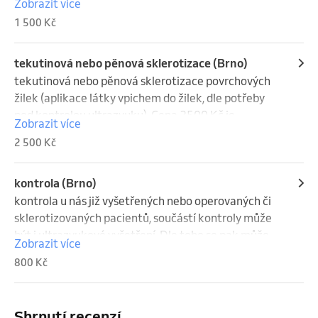
Zobrazit více
1 500 Kč
tekutinová nebo pěnová sklerotizace (Brno)
tekutinová nebo pěnová sklerotizace povrchových 
žilek (aplikace látky vpichem do žilek, dle potřeby 
pod kontrolou ultrazvuku). Cena 2500 Kč je 
Zobrazit více
orientační, většinou je cena v rozmezí od 1500 do 
2 500 Kč
5000 Kč.
kontrola (Brno)
kontrola u nás již vyšetřených nebo operovaných či 
sklerotizovaných pacientů, součástí kontroly může 
být i ultrazvukové vyšetření. Dle toho se pak může 
Zobrazit více
lišit i cena.
800 Kč
Shrnutí recenzí