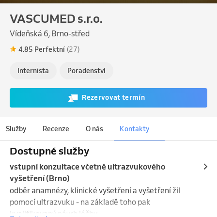
VASCUMED s.r.o.
Vídeňská 6, Brno-střed
4.85 Perfektní
(27)
Internista
Poradenství
Rezervovat termín
Služby
Recenze
O nás
Kontakty
Dostupné služby
vstupní konzultace včetně ultrazvukového
vyšetření (Brno)
odběr anamnézy, klinické vyšetření a vyšetření žil 
pomocí ultrazvuku - na základě toho pak 
kvalifikovaný návrh léčby