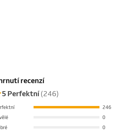
hrnutí recenzí
5 Perfektní
(246)
rfektní
246
vělé
0
bré
0