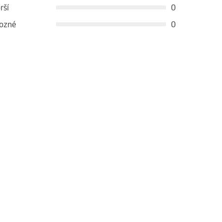
rší
0
ozné
0