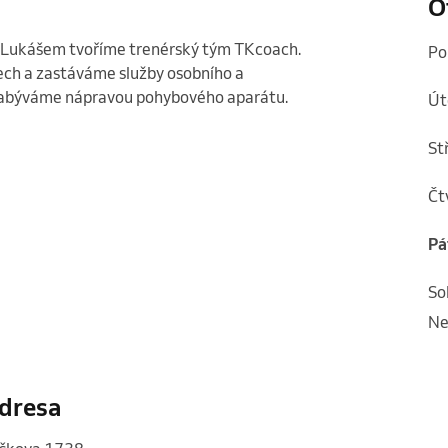
O
 Lukášem tvoříme trenérský tým TKcoach. 
p
ech a zastáváme služby osobního a 
 zabýváme nápravou pohybového aparátu. 
ú
s
č
p
s
n
dresa