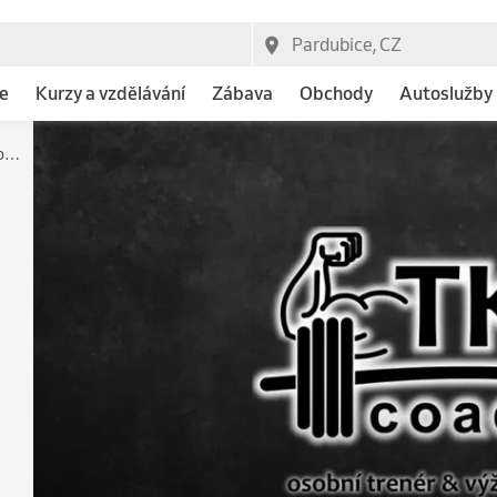
e
Kurzy a vzdělávání
Zábava
Obchody
Autoslužby
TKcoach - osobní trenér & výživový poradce Tomáš Kuthan