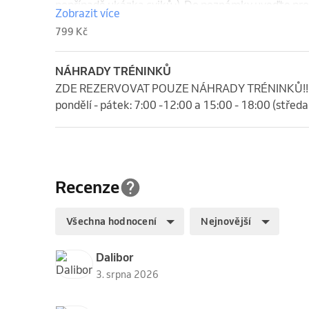
popřípadě ukázka cviků :). Do poznámky uveďte prob
Zobrazit více
se pouze o jednorázovou lekci.
799 Kč
NÁHRADY TRÉNINKŮ
ZDE REZERVOVAT POUZE NÁHRADY TRÉNINKŮ!!!
pondělí - pátek: 7:00 -12:00 a 15:00 - 18:00 (středa
Recenze
Všechna hodnocení
Nejnovější
Dalibor
3. srpna 2026