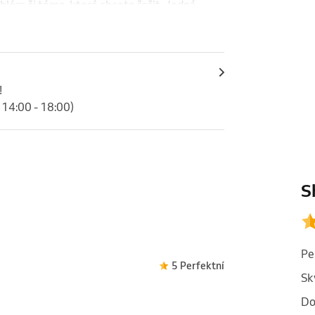
lém či téma, které chcete řešit. Jedná 


 14:00 - 18:00)
S
Pe
5 Perfektní
Sk
Do