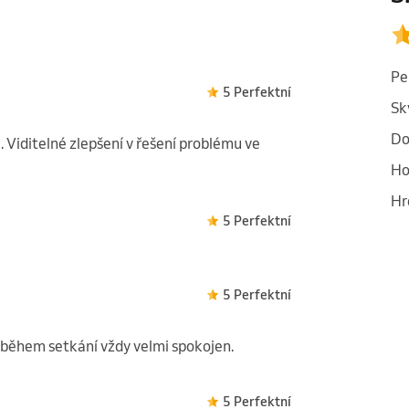
Pe
5 Perfektní
Sk
Do
. Viditelné zlepšení v řešení problému ve
Ho
Hr
5 Perfektní
5 Perfektní
růběhem setkání vždy velmi spokojen.
5 Perfektní