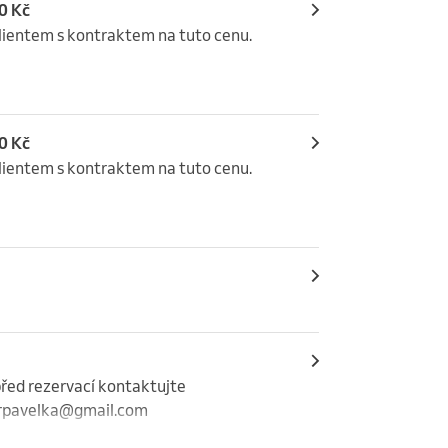
0 Kč
lientem s kontraktem na tuto cenu. 
0 Kč
lientem s kontraktem na tuto cenu. 
řed rezervací kontaktujte 
rpavelka@gmail.com 
