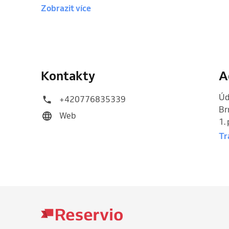
Zobrazit více
Kontakty
A
Úd
+420776835339
Br
Web
1.
Tr