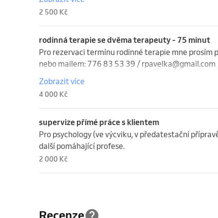
Děkuji.
2 500 Kč
rodinná terapie se dvěma terapeuty - 75 minut
Pro rezervaci termínu rodinné terapie mne prosím p
nebo mailem: 776 83 53 39 / rpavelka@gmail.com 

Zobrazit více
Děkuji.
4 000 Kč
supervize přímé práce s klientem
Pro psychology (ve výcviku, v předatestační přípravě
další pomáhající profese.
2 000 Kč
Recenze