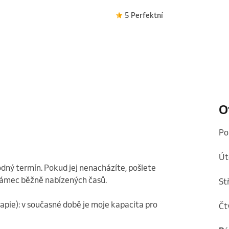
5 Perfektní
O
p
ú
odný termín. Pokud jej nenacházíte, pošlete 
ámec běžně nabízených časů.

s
apie): v současné době je moje kapacita pro 
č