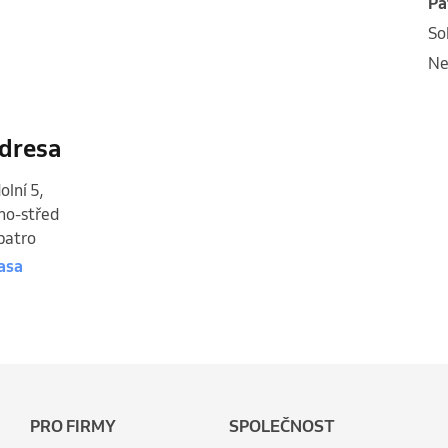
p
s
n
dresa
olní 5
,
no-střed
 patro
asa
PRO FIRMY
SPOLEČNOST