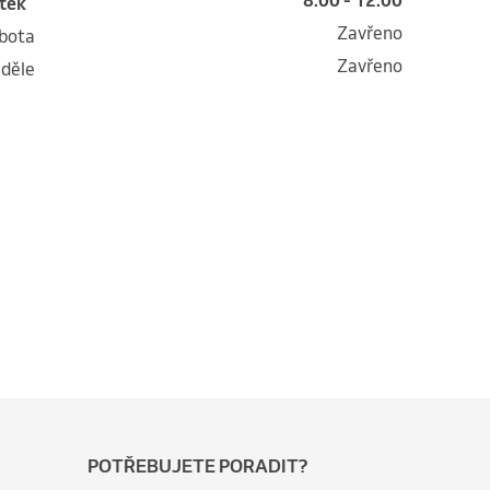
8:00 - 12:00
átek
Zavřeno
obota
Zavřeno
eděle
POTŘEBUJETE PORADIT?