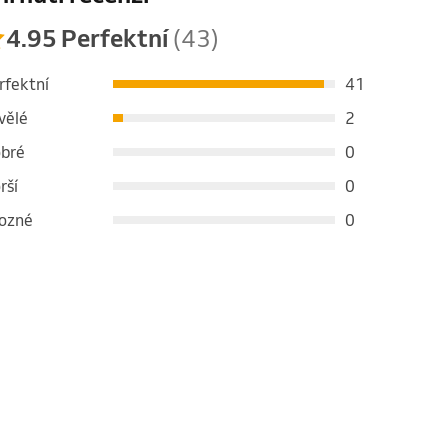
4.95 Perfektní
(43)
rfektní
41
vělé
2
bré
0
rší
0
ozné
0