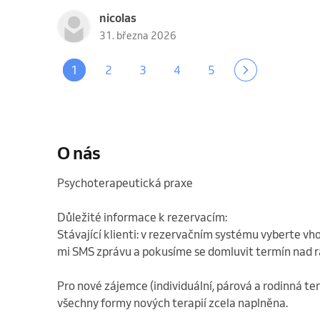
nicolas
31. března 2026
1
2
3
4
5
O nás
Psychoterapeutická praxe

Důležité informace k rezervacím:

Stávající klienti: v rezervačním systému vyberte vh
mi SMS zprávu a pokusíme se domluvit termín nad r
Pro nové zájemce (individuální, párová a rodinná ter
všechny formy nových terapií zcela naplněna.