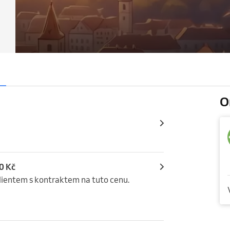
O
0 Kč
lientem s kontraktem na tuto cenu. 