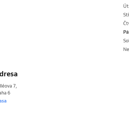
ú
s
č
p
s
n
dresa
lléova 7
,
aha 6
asa