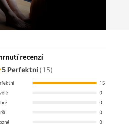
hrnutí recenzí
5 Perfektní
(15)
rfektní
15
vělé
0
bré
0
rší
0
ozné
0