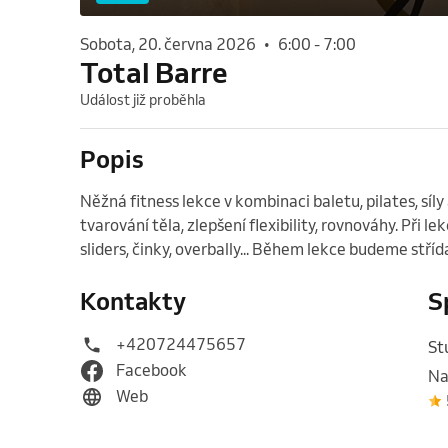
sobota, 20. června 2026
•
6:00
-
7:00
Total Barre
Událost již proběhla
Popis
Něžná fitness lekce v kombinaci baletu, pilates, síly
tvarování těla, zlepšení flexibility, rovnováhy. Při le
sliders, činky, overbally... Během lekce budeme stří
Kontakty
S
+420724475657
St
Facebook
Na
Web