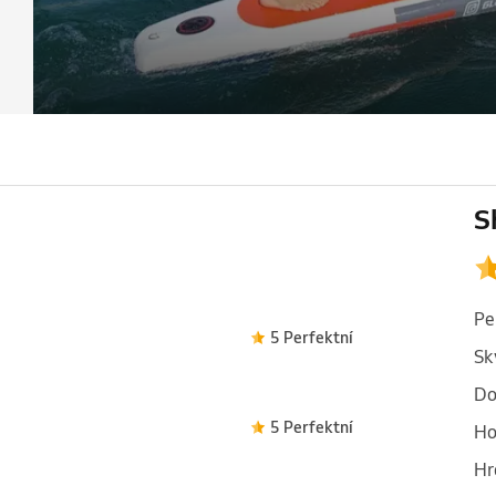
S
Pe
5 Perfektní
Sk
Do
5 Perfektní
Ho
Hr