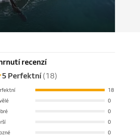
hrnutí recenzí
5 Perfektní
(18)
rfektní
18
vělé
0
bré
0
rší
0
ozné
0