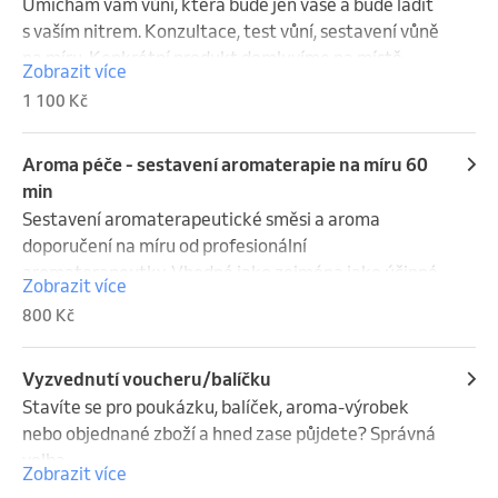
Umíchám vám vůni, která bude jen vaše a bude ladit 
s vaším nitrem. Konzultace, test vůní, sestavení vůně 
na míru. Konkrétní produkt domluvíme na místě 
Zobrazit více
nebo připište do poznámky. Uvedená cena pro 
1 100 Kč
parfém 30 ml v alkoholu.

Podrobnosti najdete v ceníku: 
https://michaelamakulova.cz/sluzby/cenik-sluzeb-
Aroma péče - sestavení aromaterapie na míru 60
aromaterapie/
min
Sestavení aromaterapeutické směsi a aroma 
doporučení na míru od profesionální 
aromaterapeutky. Vhodné jako zejména jako účinná 
Zobrazit více
podpora v emocionálně náročných obdobích. 
800 Kč
Aromaterapie vám může být nápomocna od 
bolavého ramene, úlevy při ženských potížích, při 
dýchacích či kožních problémech, až po zvládání 
Vyzvednutí voucheru/balíčku
stresových situací.

Stavíte se pro poukázku, balíček, aroma-výrobek 
Jedná se o nejefektivnější způsob terapie. To 
nebo objednané zboží a hned zase půjdete? Správná 
nejlepší, co pro sebe můžete udělat, je věnovat 
volba.
Zobrazit více
pozornost každý den sobě při aplikaci aroma směsi 