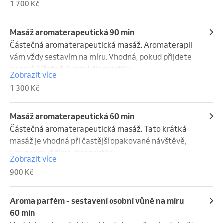
1 700 Kč
Nejoblíbenější délka masáže. Jsem proškolena také 
pro těhotenské aroma masáže.
Masáž aromaterapeutická 90 min
Částečná aromaterapeutická masáž. Aromaterapii 
vám vždy sestavím na míru. Vhodná, pokud přijdete 
poprvé. Včetně úvodní diagnostiky.
Zobrazit více
1 300 Kč
Masáž aromaterapeutická 60 min
Částečná aromaterapeutická masáž. Tato krátká 
masáž je vhodná při častější opakované návštěvě, 
kdy neprovádíme diagnostiku.
Zobrazit více
900 Kč
Aroma parfém - sestavení osobní vůně na míru
60 min