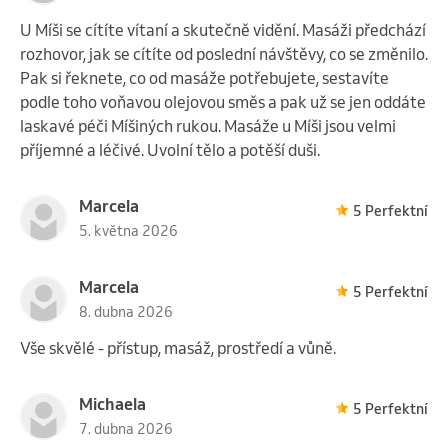
U Míši se cítíte vítaní a skutečně vidění. Masáži předchází
rozhovor, jak se cítíte od poslední návštěvy, co se změnilo.
Pak si řeknete, co od masáže potřebujete, sestavíte
podle toho voňavou olejovou směs a pak už se jen oddáte
laskavé péči Míšiných rukou. Masáže u Míši jsou velmi
příjemné a léčivé. Uvolní tělo a potěší duši.
Marcela
5 Perfektní
5. května 2026
Marcela
5 Perfektní
8. dubna 2026
Vše skvělé - přístup, masáž, prostředí a vůně.
Michaela
5 Perfektní
7. dubna 2026