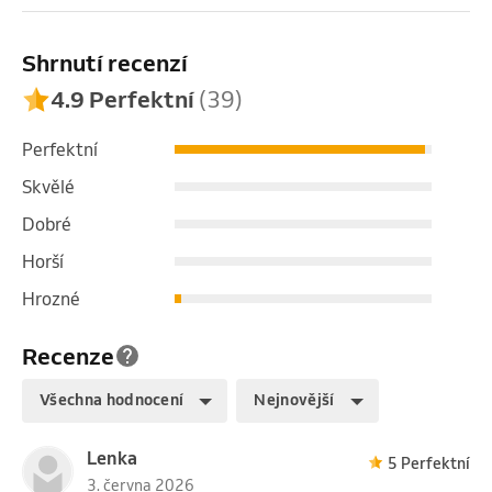
na míru. Efekt se dostaví nejrychleji.

Shrnutí recenzí
Cena neobsahuje produkt, který si odnesete. Směs i 
způsob aplikace aromaterapie volíme podle vašeho 
4.9 Perfektní
(39)
tématu.

Příklady cen oblíbených výrobků: 

Perfektní
Roll-on 5 ml... 250 Kč, tělový olej 30 ml... 270 Kč, 
Skvělé
tělový olej 50 ml... 380 Kč, inhalační tyčinka... 150 Kč.
Dobré
Horší
Hrozné
Recenze
Všechna hodnocení
Nejnovější
Lenka
5 Perfektní
3. června 2026