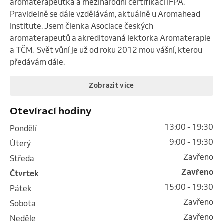
aromaterapeutka a mezinárodní certifikaci IFPA. 
Pravidelně se dále vzdělávám, aktuálně u Aromahead 
Institute. Jsem členka Asociace českých 
aromaterapeutů a akreditovaná lektorka Aromaterapie 
a TČM.  Svět vůní je už od roku 2012 mou vášní, kterou 
předávám dále.
Zobrazit více
Otevírací hodiny
13:00 - 19:30
pondělí
9:00 - 19:30
úterý
Zavřeno
středa
Zavřeno
čtvrtek
15:00 - 19:30
pátek
Zavřeno
sobota
Zavřeno
neděle