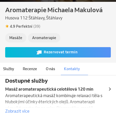
Aromaterapie Michaela Makulová
Husova 112 Šťáhlavy, Šťáhlavy
4.9 Perfektní
(39)
Masáže
Aromaterapie
Rezervovat termín
Služby
Recenze
O nás
Kontakty
Dostupné služby
Masáž aromaterapeutická celotělová 120 min
Aromaterapeutická masáž kombinuje relaxaci těla s 
hlubokými účinky éterických olejů. Aromaterapii 
vám vždy sestavím na míru. Diagnostika, masáž 
Zobrazit více
celého těla a krátká meditace na lehátku. 