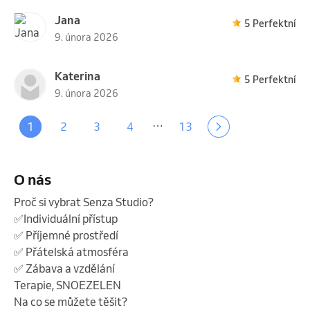
Jana
5 Perfektní
9. února 2026
Katerina
5 Perfektní
9. února 2026
…
1
2
3
4
13
O nás
Proč si vybrat Senza Studio?

✅Individuální přístup

✅ Příjemné prostředí

✅ Přátelská atmosféra

✅ Zábava a vzdělání

Terapie, SNOEZELEN

Na co se můžete těšit?
