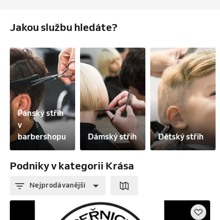
Jakou službu hledáte?
Pánský střih 
v 
barbershopu
Dámský střih
Dětský střih
Podniky v kategorii Krása
Nejprodávanější