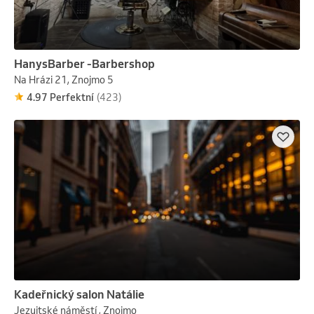
HanysBarber -Barbershop
Na Hrázi 21, Znojmo 5
4.97 Perfektní
(423)
Kadeřnický salon Natálie
Jezuitské náměstí , Znojmo