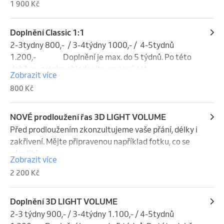
1 900 Kč
1:1. Aplikuje se 1 umělá řasa na 1 řasu přírodní. 
Různé délky a zakřivení. Efekt Lze vytvořit přírozený 
nebo výraznější. Efekt zakriveni M je vhodny 
Doplnění Classic 1:1
napriklad pro kocici vzhled ci ocni linku
2-3tydny 800,-  / 3-4týdny 1000,- /  4-5tydnů 
1.200,-                  Doplnění je max. do 5 týdnů. Po této 
době se  prosím objednejte na nový set.
Zobrazit více
800 Kč
NOVÉ prodloužení řas 3D LIGHT VOLUME
Před prodloužením zkonzultujeme vaše přání, délky i 
zakřivení. Mějte připravenou například fotku, co se 
vám líbí. 

Zobrazit více
Prodlužování řas technikou 3D je vhodné pro 
2 200 Kč
klientky, které mají málo vlastních řas a chtějí docílit 
mnohonásobně větší hustoty. Zakřivení D, M.    I přes 
tento lehký objem řas je na sobě neucítíte, jedná se 
Doplnění 3D LIGHT VOLUME
totiž o jednu z nejkomfortnějších metod v 
2-3 týdny 900,- / 3-4týdny 1.100,- / 4-5tydnů 