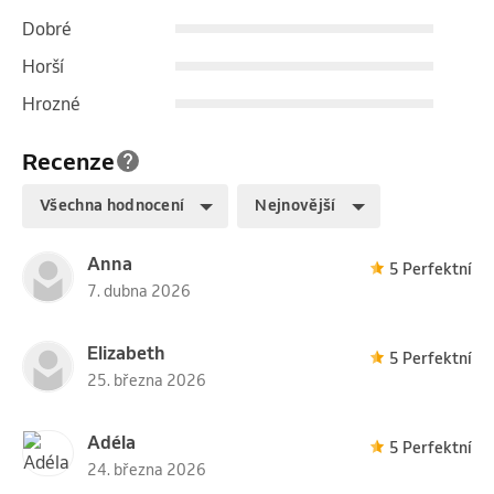
✅ Po 24–48 hodinách uvidíte, zda se neobjeví 
Dobré
alergická reakce.

Horší
Test je zcela zdarma a bez závazků. Pokud bude vše 
Hrozné
v pořádku, ráda Vám následně prodloužím řasy dle 
Vašeho přání.
Recenze
Všechna hodnocení
Nejnovější
Anna
5 Perfektní
7. dubna 2026
Elizabeth
5 Perfektní
25. března 2026
Adéla
5 Perfektní
24. března 2026