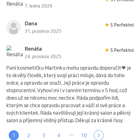
7. ledna 2026
Dana
5 Perfektní
31. prosince 2025
Renáta
5 Perfektní
24. prosince 2025
Paní kosmetičku Martinku mohu opravdu doporučit💗 je
to skvělý člověk, který svojí práci miluje, dává do toho
srdce, a opravdu se snaží. Její práce je opravdu
stoprocentní. Vyhoví mi i v ranním termínu v 5 hod, což
dnes už se nikomu moc nechce. Ráda podpořím lidi,
kterým se chce opravdu pracovat a váží si své práce a
svých klientek. Ráda navštěvuji její krásný salon a pěkný
salon a příjemný vlídný přístup. Děkuji za krásné řasy
…
1
2
3
4
10