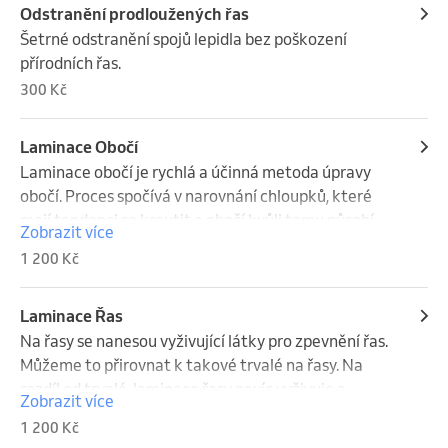
Odstranění prodloužených řas
Šetrné odstranění spojů lepidla bez poškození 
přírodních řas.
300 Kč
Laminace Obočí
Laminace obočí je rychlá a účinná metoda úpravy 
obočí. Proces spočívá v narovnání chloupků, které 
mají tendenci se kroutit a obočí kvůli tomu působí 
Zobrazit více
neupraveně. Laminace chloupky narovná, zafixuje je 
1 200 Kč
do požadovaného tvaru, vyplní a vyživí. Výsledkem je 
plné, husté a výrazné obočí. Součástí je úprava 
teplým voskem , vyměření obočí a barvení Hybridní 
Laminace Řas
Barvou která je výrazná a drží na kůži. Sytost a 
Na řasy se nanesou vyživující látky pro zpevnění řas. 
výraznost si předem domluvíme dle vašeho přání. Na 
Můžeme to přirovnat k takové trvalé na řasy. Na 
závěr dostanete aftefcare balíček pro domácí péči. 
rozdíl od trvalé, laminace řasy navíc vyživuje a 
Zobrazit více
Výdrž Laminace až 4týdny.
prodlužuje. Řasy se během procedury natáčejí na 
1 200 Kč
silikonovou formu a následně se zafixují speciálním 