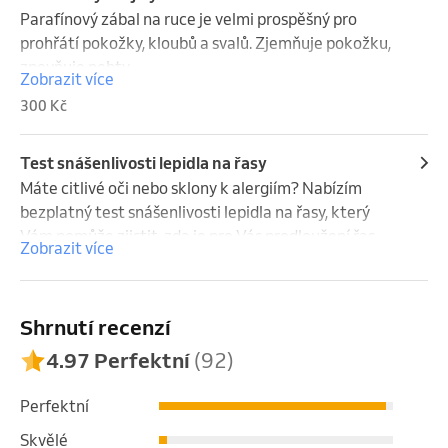
Parafínový zábal na ruce je velmi prospěšný pro 
prohřátí pokožky, kloubů a svalů. Zjemňuje pokožku, 
zpevňuje nehty. 

Zobrazit více
300 Kč
Ruce ponoříme do parafínové lázně a zabalíme je do 
speciálních rukavic.

Test snášenlivosti lepidla na řasy
Po 20 minutách rukavice sundáme a z rukou 
Máte citlivé oči nebo sklony k alergiím? Nabízím 
sloupneme ztuhlý parafín.
bezplatný test snášenlivosti lepidla na řasy, který 
Vám pomůže zjistit, zda je pro Vás prodloužení řas 
Zobrazit více
vhodné.

Jak test probíhá?

Shrnutí recenzí
✅ Aplikujeme jednu umělou řasu na přírodní řasu 
(nikoli na pokožku, aby test co nejvěrněji odpovídal 
4.97 Perfektní
(92)
skutečné aplikaci).

✅ Při citlivější pokožce mohu použít také ochranné 
Perfektní
sérum Esterlash, které pomáhá snížit podráždění.

Skvělé