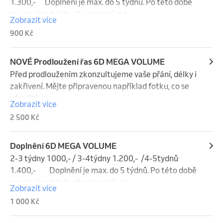
ultratenkých 3 řasách na jednu přírodní řasu.
1.300,-      Doplnění je max. do 5 týdnů. Po této době 
se  prosím objednejte na nový set.
Zobrazit více
900 Kč
NOVÉ Prodloužení řas 6D MEGA VOLUME
Před prodloužením zkonzultujeme vaše přání, délky i 
zakřivení. Mějte připravenou například fotku, co se 
vám líbí. 

Zobrazit více
Hollywoodský objem-Mega Volume. Provádí se 
2 500 Kč
aplikací většího množství řas ve velmi lehkém 
vějířku(6ks) na jednu řasu přírodní, dosáhnete 
výrazneho objemu.

Doplnění 6D MEGA VOLUME
2-3 týdny 1000,- / 3-4týdny 1.200,-  /4-5tydnů 
Objemové řasy jsou v síle 0,07 a jemné aby 
1.400,-         Doplnění je max. do 5 týdnů. Po této době 
nezatěžovaly řasy přírodní. Zakřivení D/M
se  prosím objednejte na nový set.
Zobrazit více
1 000 Kč