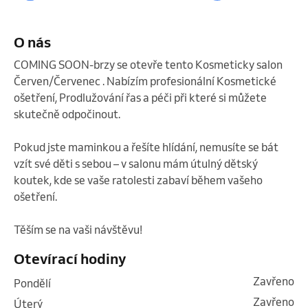
O nás
COMING SOON-brzy se otevře tento Kosmeticky salon 
Červen/Červenec . Nabízím profesionální Kosmetické 
ošetření, Prodlužování řas a péči při které si můžete 
skutečně odpočinout. 

Pokud jste maminkou a řešíte hlídání, nemusíte se bát 
vzít své děti s sebou – v salonu mám útulný dětský 
koutek, kde se vaše ratolesti zabaví během vašeho 
ošetření.

Těším se na vaši návštěvu! 
Otevírací hodiny
Zavřeno
pondělí
Zavřeno
úterý