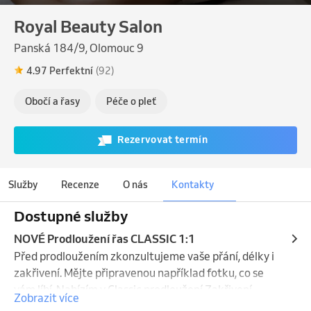
Royal Beauty Salon
Panská 184/9, Olomouc 9
4.97 Perfektní
(92)
Obočí a řasy
Péče o pleť
Rezervovat termín
Služby
Recenze
O nás
Kontakty
Dostupné služby
NOVÉ Prodloužení řas CLASSIC 1:1
Před prodloužením zkonzultujeme vaše přání, délky i 
zakřivení. Mějte připravenou například fotku, co se 
vám líbí. Nabízím v Classic prodloužení Zakřivení 
Zobrazit více
C/D/M. Jedná se o základní techniku prodloužení řas 