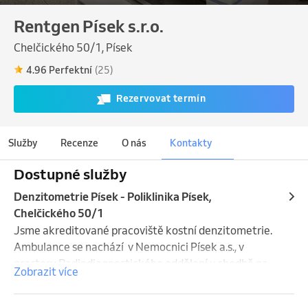
Rentgen Písek s.r.o.
Chelčického 50/1, Písek
4.96 Perfektní
(25)
Rezervovat termín
Služby
Recenze
O nás
Kontakty
Dostupné služby
Denzitometrie Písek - Poliklinika Písek,
Chelčického 50/1
Jsme akreditované pracoviště kostní denzitometrie. 
Ambulance se nachází  v Nemocnici Písek a.s., v 
prostoru Radiodiagnostického oddělení v chodbě na 
Zobrazit více
straně směrem k ortopedické ambulanci. Následná 
péče pro pacienty s diagnostikovanou osteoporózou 