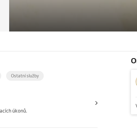
O
Ostatní služby
vacích úkonů.