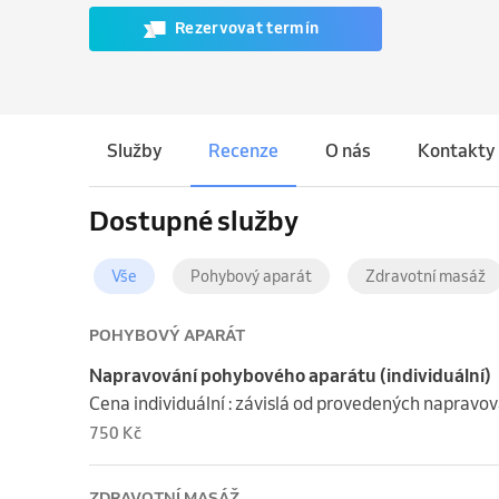
Rezervovat termín
Služby
Recenze
O nás
Kontakty
Dostupné služby
Vše
Pohybový aparát
Zdravotní masáž
POHYBOVÝ APARÁT
Napravování pohybového aparátu (individuální)
Cena individuální : závislá od provedených napravo
750 Kč
ZDRAVOTNÍ MASÁŽ