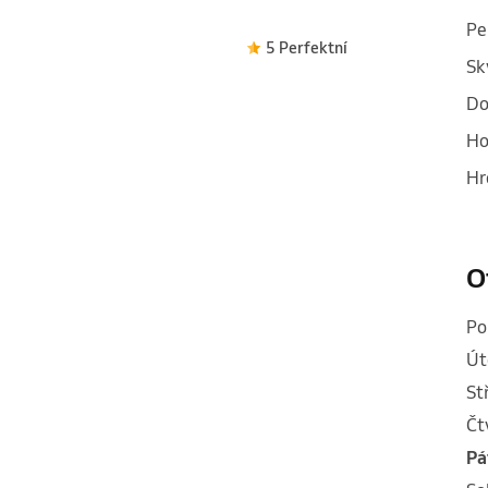
Pe
5 Perfektní
Sk
Do
Ho
Hr
O
p
ú
s
č
p