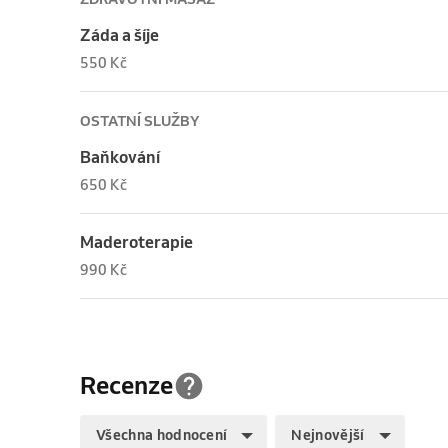
Záda a šíje
550 Kč
OSTATNÍ SLUŽBY
Baňkování
650 Kč
Maderoterapie
990 Kč
Recenze
Všechna hodnocení
Nejnovější