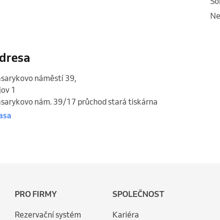
s
n
dresa
sarykovo náměstí 39
,
jov 1
sarykovo nám. 39/17 průchod stará tiskárna
asa
PRO FIRMY
SPOLEČNOST
Rezervační systém
Kariéra