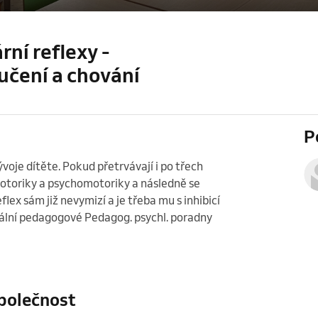
rní reflexy -
učení a chování
P
voje dítěte. Pokud přetrvávají i po třech 
motoriky a psychomotoriky a následně se 
lex sám již nevymizí a je třeba mu s inhibicí 
ciální pedagogové Pedagog. psychl. poradny 
polečnost