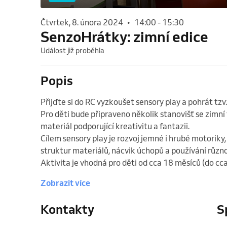
čtvrtek, 8. února 2024
•
14:00
-
15:30
SenzoHrátky: zimní edice
Událost již proběhla
Popis
Přijďte si do RC vyzkoušet sensory play a pohrát tzv.
Pro děti bude připraveno několik stanovišť se zimní
materiál podporující kreativitu a fantazii. 

Cílem sensory play je rozvoj jemné i hrubé motoriky, 
struktur materiálů, nácvik úchopů a používání různo
Aktivita je vhodná pro děti od cca 18 měsíců (do cca
Zobrazit více
Kontakty
S