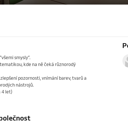
P
”všemi smysly”.

 tematikou, kde na ně čeká různorodý 
zlepšení pozornosti, vnímání barev, tvarů a 
rodých nástrojů. 

 4 let)
polečnost