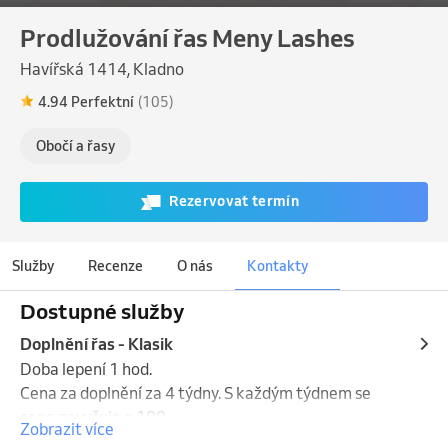
Prodlužování řas Meny Lashes
Havířská 1414, Kladno
4.94 Perfektní
(105)
Obočí a řasy
Rezervovat termín
Služby
Recenze
O nás
Kontakty
Dostupné služby
Doplnění řas - Klasik
Doba lepení 1 hod.

Cena za doplnění za 4 týdny. S každým týdnem se 
cena navyšuje o 100,-
Zobrazit více