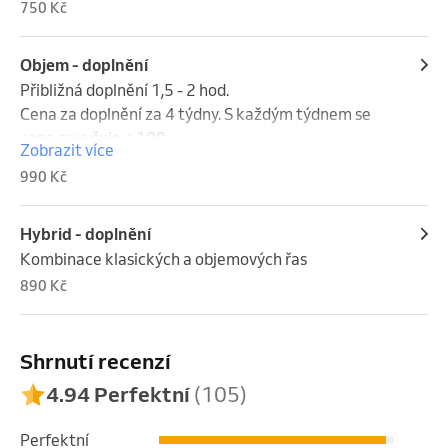
750 Kč
Objem - doplnění
Přibližná doplnění 1,5 - 2 hod.

Cena za doplnění za 4 týdny. S každým týdnem se 
cena navyšuje o 100,-
Zobrazit více
990 Kč
Hybrid - doplnění
Kombinace klasických a objemových řas
890 Kč
Shrnutí recenzí
4.94 Perfektní
(105)
Perfektní