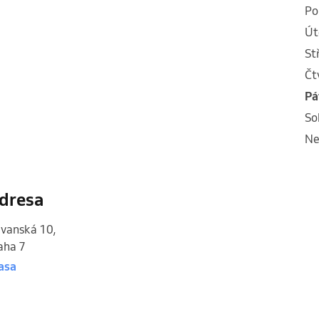
p
ú
s
č
p
s
n
dresa
vanská 10
,
aha 7
asa