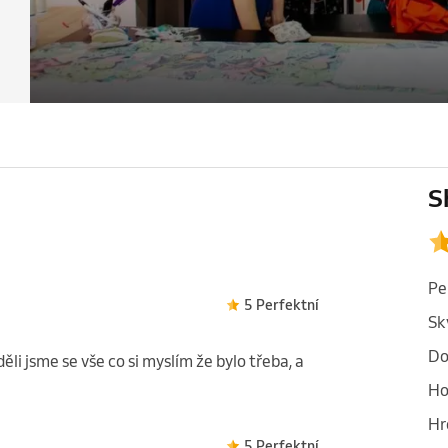
S
Pe
5 Perfektní
Sk
Do
i jsme se vše co si myslím že bylo třeba, a
Ho
Hr
5 Perfektní