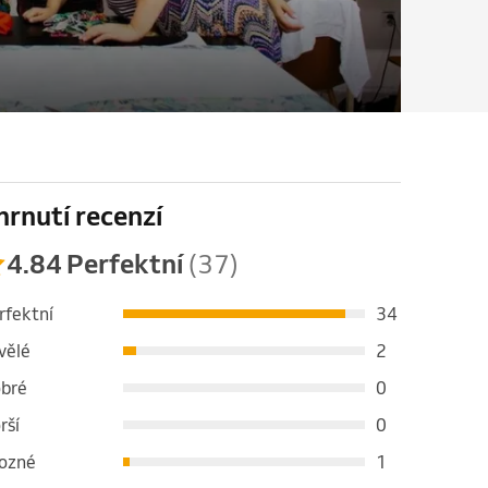
hrnutí recenzí
4.84 Perfektní
(37)
rfektní
34
vělé
2
bré
0
rší
0
ozné
1