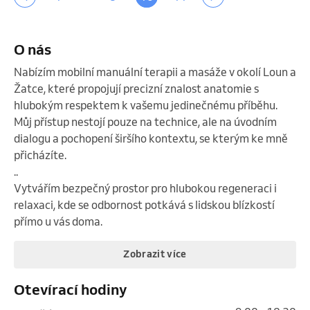
O nás
Nabízím mobilní manuální terapii a masáže v okolí Loun a 
Žatce, které propojují precizní znalost anatomie s 
hlubokým respektem k vašemu jedinečnému příběhu. 
Můj přístup nestojí pouze na technice, ale na úvodním 
dialogu a pochopení širšího kontextu, se kterým ke mně 
přicházíte.

..

Vytvářím bezpečný prostor pro hlubokou regeneraci i 
relaxaci, kde se odbornost potkává s lidskou blízkostí 
přímo u vás doma.
Zobrazit více
Otevírací hodiny