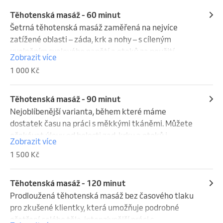
Těhotenská masáž - 60 minut
Šetrná těhotenská masáž zaměřená na nejvíce 
zatížené oblasti – záda, krk a nohy – s cíleným 
uvolněním svalového napětí a otoků za použití 
Zobrazit více
neutrálních olejů a poloh přizpůsobených 
1 000 Kč
těhotenství. Jemná a účinná péče v kratším čase.
Těhotenská masáž - 90 minut
Nejoblíbenější varianta, během které máme 
dostatek času na práci s měkkými tkáněmi. Můžete 
očekávat úlevu od bolesti zad, krku a otoků i 
Zobrazit více
podporu krevního oběhu – prostor pro důkladné 
1 500 Kč
ošetření i hlubokou relaxaci.
Těhotenská masáž - 120 minut
Prodloužená těhotenská masáž bez časového tlaku 
pro zkušené klientky, která umožňuje podrobné 
ošetření celého těla, intenzivnější práci s 