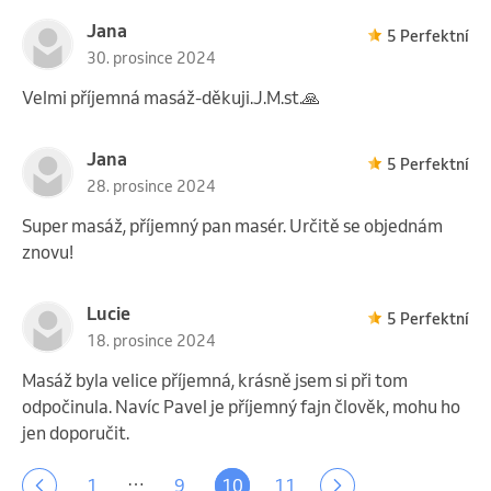
Jana
5 Perfektní
30. prosince 2024
Velmi příjemná masáž-děkuji.J.M.st.🙏
Jana
5 Perfektní
28. prosince 2024
Super masáž, příjemný pan masér. Určitě se objednám
znovu!
Lucie
5 Perfektní
18. prosince 2024
Masáž byla velice příjemná, krásně jsem si při tom
odpočinula. Navíc Pavel je příjemný fajn člověk, mohu ho
jen doporučit.
…
1
9
10
11