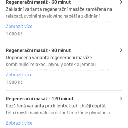
Regenerační masáž - 60 minut
Základní varianta regenerační masáže zaměřená na 
relaxaci, uvolnění svalového napětí a zklidnění 
nervové soustavy pomocí pomalých, plynulých tahů.
Zobrazit více
1 000 Kč
Regenerační masáž - 90 minut
Doporučená varianta regenerační masáže 
kombinující relaxaci, plynulý dotek a jemnou 
mobilizaci kloubů. Tělo má dostatek prostoru přejít 
Zobrazit více
do hlubšího regeneračního režimu, dochází k 
1 500 Kč
výraznějšímu uvolnění a celkovému zklidnění.
Regenerační masáž - 120 minut
Rozšířená varianta pro klienty, kteří chtějí dopřát 
tělu i mysli maximální prostor. Umožňuje plynulou a 
vědomou práci s celým tělem bez spěchu a přináší 
Zobrazit více
hlubokou regeneraci, klid a celkové ztišení.