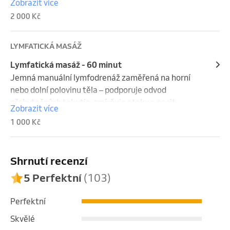
Zobrazit více
problematickými partiemi a maximální prostor pro 
2 000 Kč
fyzické uvolnění i psychický klid.
LYMFATICKÁ MASÁŽ
Lymfatická masáž - 60 minut
Jemná manuální lymfodrenáž zaměřená na horní 
nebo dolní polovinu těla – podporuje odvod 
přebytečných tekutin, zmírňuje otoky a pocit 
Zobrazit více
těžkých nohou, vhodná při sedavém zaměstnání, po 
1 000 Kč
fyzické zátěži i při zadržování vody.
Shrnutí recenzí
5 Perfektní
(103)
Perfektní
Skvělé