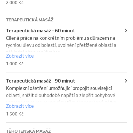
2 000 Kč
TERAPEUTICKÁ MASÁŽ
Terapeutická masáž - 60 minut
Cílená práce na konkrétním problému s důrazem na 
rychlou úlevu od bolesti, uvolnění přetížené oblasti a 
základní obnovení funkce.
Zobrazit více
1 000 Kč
Terapeutická masáž - 90 minut
Komplexní ošetření umožňující propojit související 
oblasti, snížit dlouhodobé napětí a zlepšit pohybové 
vzorce i celkovou rovnováhu těla. Doporučená délka 
Zobrazit více
terapeutické masáže.
1 500 Kč
TĚHOTENSKÁ MASÁŽ