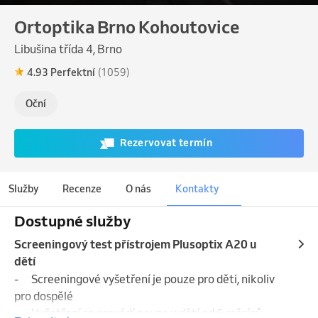
Ortoptika Brno Kohoutovice
Libušina třída 4, Brno
4.93 Perfektní
(1059)
Oční
Rezervovat termín
Služby
Recenze
O nás
Kontakty
Dostupné služby
Screeningový test přístrojem Plusoptix A20 u
dětí
- 	Screeningové vyšetření je pouze pro děti, nikoliv 
pro dospělé

- 	Vyšetření se provádí pouze u dětí od 6 měsíců, 