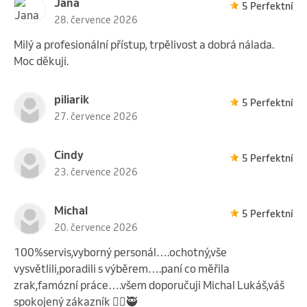
Jana
5 Perfektní
28. července 2026
Milý a profesionální přístup, trpělivost a dobrá nálada.
Moc děkuji.
piliarik
5 Perfektní
27. července 2026
Cindy
5 Perfektní
23. července 2026
Michal
5 Perfektní
20. července 2026
100%servis,vyborný personál….ochotný,vše
vysvětlili,poradili s výběrem….paní co měřila
zrak,famózní práce….všem doporučuji Michal Lukáš,váš
spokojený zákazník 🙋‍♂️🥷