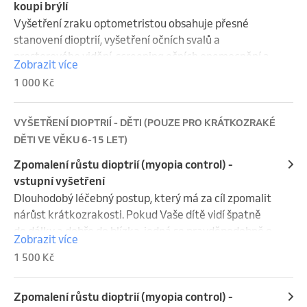
koupi brýlí
Vyšetření zraku optometristou obsahuje přesné 
stanovení dioptrií, vyšetření očních svalů a 
prostorového vidění, screening očních onemocnění a 
Zobrazit více
také konzultaci ohledně typu brýlových skel. 
1 000 Kč
Vyšetření nezahrnuje zdravotní kontrolu oka.

Délka vyšetření je orientační a odvíjí se od typu 
zrakové vady a jejího řešení.
VYŠETŘENÍ DIOPTRIÍ - DĚTI (POUZE PRO KRÁTKOZRAKÉ
DĚTI VE VĚKU 6-15 LET)
Zpomalení růstu dioptrií (myopia control) -
vstupní vyšetření
Dlouhodobý léčebný postup, který má za cíl zpomalit 
nárůst krátkozrakosti. Pokud Vaše dítě vidí špatně 
do dálky a dobře do blízka, jedná se pravděpodobně o 
Zobrazit více
krátkozrakost. Další poznávací znak krátkozrakosti 
1 500 Kč
je znaménko "mínus" před hodnotou dioptrie na 
předpisu. 

Délka vstupního vyšetření se pohybuje mezi 60 - 120 
Zpomalení růstu dioptrií (myopia control) -