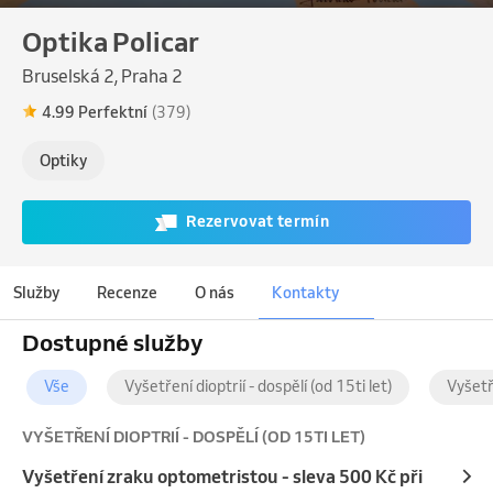
Optika Policar
Bruselská 2, Praha 2
4.99 Perfektní
(379)
Optiky
Rezervovat termín
Služby
Recenze
O nás
Kontakty
Dostupné služby
Vše
Vyšetření dioptrií - dospělí (od 15ti let)
Vyšetř
VYŠETŘENÍ DIOPTRIÍ - DOSPĚLÍ (OD 15TI LET)
Vyšetření zraku optometristou - sleva 500 Kč při