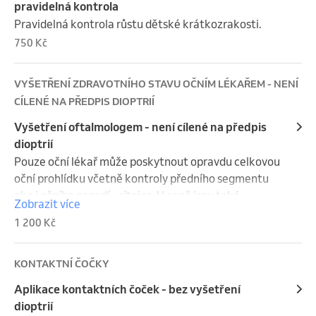
minutami. 

pravidelná kontrola
Pokud se Vám nehodí žádný z dostupných termínů, 
Pravidelná kontrola růstu dětské krátkozrakosti.
zavolejte nám prosím na tel 607627677.
750 Kč
VYŠETŘENÍ ZDRAVOTNÍHO STAVU OČNÍM LÉKAŘEM - NENÍ
CÍLENÉ NA PŘEDPIS DIOPTRIÍ
Vyšetření oftalmologem - není cílené na předpis
dioptrií
Pouze oční lékař může poskytnout opravdu celkovou 
oční prohlídku včetně kontroly předního segmentu 
oka i očního pozadí - sítnice. V ceně jsou také 
Zobrazit více
vyšetření zorného pole na perimetru a vyšetření v 
1 200 Kč
cykloplegii (rozkapání), jsou-li potřeba. Vyšetření 
není cílené na předpis dioptrií.
KONTAKTNÍ ČOČKY
Aplikace kontaktních čoček - bez vyšetření
dioptrií