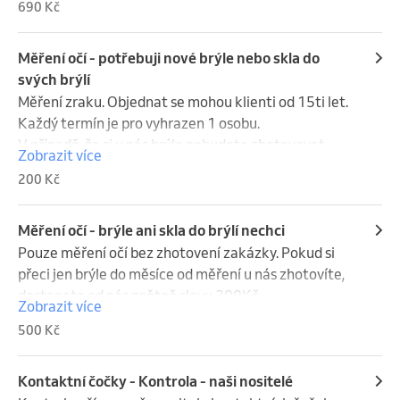
690 Kč
potřebného příslušenství.

Děti do 15ti let musí  doložit  "poukaz na kontaktní 
čočky" vystavený jejich očním lékařem.
Měření očí - potřebuji nové brýle nebo skla do
svých brýlí
Měření zraku. Objednat se mohou klienti od 15ti let.  
Každý termín je pro vyhrazen 1 osobu.

V případě, že si u nás brýle nebudete zhotovovat, 
Zobrazit více
nezískáváte naši slevu a budete platit plnou hodnotu 
200 Kč
za měření, která je stanovena na  500Kč.

Pokud nosíte kontaktní čočky,  je potřeba je vyndat 
minimálně 1 hodinu před měřením očí.
Měření očí - brýle ani skla do brýlí nechci
Pouze měření očí bez zhotovení zakázky. Pokud si 
přeci jen brýle do měsíce od měření u nás zhotovíte, 
dostanete od nás zpětně slevu 300Kč.
Zobrazit více
500 Kč
Kontaktní čočky - Kontrola - naši nositelé