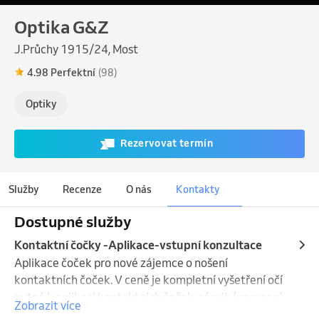
Optika G&Z
J.Průchy 1915/24, Most
4.98 Perfektní
(98)
Optiky
Rezervovat termín
Služby
Recenze
O nás
Kontakty
Dostupné služby
Kontaktní čočky -Aplikace-vstupní konzultace
Aplikace čoček pro nové zájemce o nošení 
kontaktních čoček. V ceně je kompletní vyšetření očí 
nutné k aplikaci kontaktních čoček, zácvik (nasazení 
Zobrazit více
a vyndání čoček) a zkušební čočky včetně 