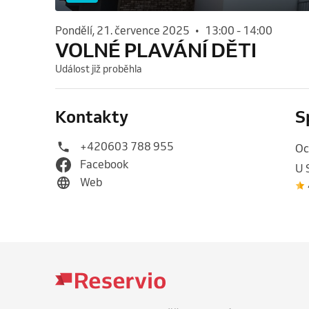
pondělí, 21. července 2025
•
13:00
-
14:00
VOLNÉ PLAVÁNÍ DĚTI
Událost již proběhla
Kontakty
S
+420603 788 955
Oc
Facebook
U 
Web