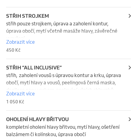
STŘIH STROJKEM
střih pouze strojkem, úprava a zaholení kontur, 
úprava obočí, mytí včetně masáže hlavy, závěrečné 
vysušení
Zobrazit více
450 Kč
STŘIH “ALL INCLUSIVE”
střih,  zaholení vousů s úpravou kontur a krku, úprava 
obočí, mytí hlavy a vousů, peelingová černá maska, 
depilace nosu voskem, opalování ušních chloupků, 
Zobrazit více
masáž- hlavy/ obličeje/šíje ,  vysušení a závěrečný 
1 050 Kč
styling, drink dle denní nabídky
OHOLENÍ HLAVY BŘITVOU
kompletní oholení hlavy břitvou, mytí hlavy, ošetření 
balzámem či kolínskou, úprava obočí