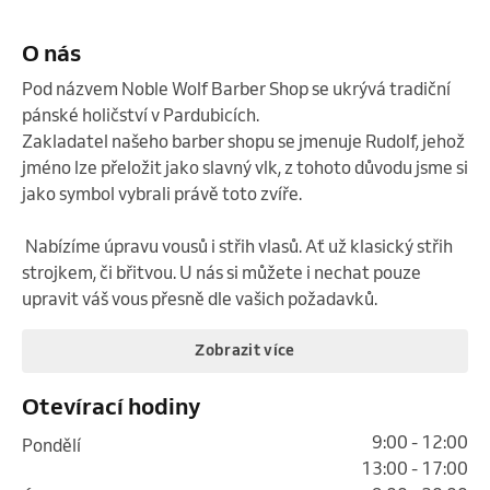
O nás
Pod názvem Noble Wolf Barber Shop se ukrývá tradiční 
pánské holičství v Pardubicích.

Zakladatel našeho barber shopu se jmenuje Rudolf, jehož 
jméno lze přeložit jako slavný vlk, z tohoto důvodu jsme si 
jako symbol vybrali právě toto zvíře.

 Nabízíme úpravu vousů i střih vlasů. Ať už klasický střih 
strojkem, či břitvou. U nás si můžete i nechat pouze 
upravit váš vous přesně dle vašich požadavků.
Zobrazit více
Otevírací hodiny
9:00 - 12:00
pondělí
13:00 - 17:00