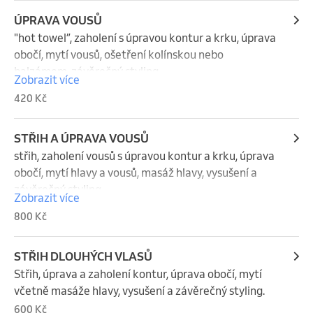
ÚPRAVA VOUSŮ
"hot towel”, zaholení s úpravou kontur a krku, úprava 
obočí, mytí vousů, ošetření kolínskou nebo 
balzámem, závěrečný styling
Zobrazit více
420 Kč
STŘIH A ÚPRAVA VOUSŮ
střih, zaholení vousů s úpravou kontur a krku, úprava 
obočí, mytí hlavy a vousů, masáž hlavy, vysušení a 
závěrečný styling
Zobrazit více
800 Kč
STŘIH DLOUHÝCH VLASŮ
Střih, úprava a zaholení kontur, úprava obočí, mytí 
včetně masáže hlavy, vysušení a závěrečný styling.
600 Kč