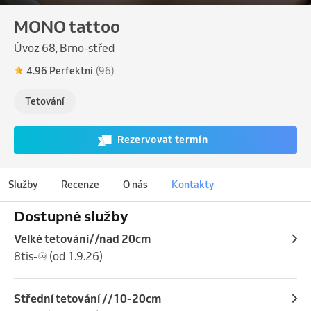
MONO tattoo
Úvoz 68, Brno-střed
4.96 Perfektní
(96)
Tetování
Rezervovat termín
Služby
Recenze
O nás
Kontakty
Dostupné služby
Velké tetování//nad 20cm
8tis-♾️ (od 1.9.26)
Střední tetování //10-20cm