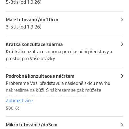
5-8tis (od 1.9.26)
Malé tetování//do 10cm
3-5tis (od 1.9.26)
Krátká konzultace zdarma
Krátká konzultace zdarma pro ujasnění představy a 
prostor pro Vaše otázky
Podrobná konzultace s náčrtem
Probereme Vaši představu a následně skicu návrhu 
nakreslíme na kůži. S nákresem se pak můžete 
několik dní sžívat a celou věc promyslet.
Zobrazit více
500 Kč
Mikro tetování //do3cm