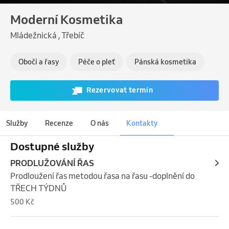
Moderní Kosmetika
Mládežnická , Třebíč
Obočí a řasy
Péče o pleť
Pánská kosmetika
Rezervovat termín
Služby
Recenze
O nás
Kontakty
Dostupné služby
PRODLUŽOVÁNÍ ŘAS
Prodloužení řas metodou řasa na řasu -doplnění do 
TŘECH TÝDNŮ
500 Kč