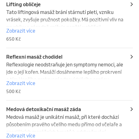
• hluboká regenerace kůže

Lifting obličeje
• úleva od bolesti hlavy
Tato liftingová masáž brání stárnutí pleti, vzniku 
vrásek, zvyšuje pružnost pokožky. Má pozitivní vliv na 
psychiku a zásadně snižuje napětí v obličeji.

Zobrazit více
650 Kč
Účinek masáže je trvalý jen tehdy, provádí-li se 
pravidelně.

Doporučuje se 8-10 sezení 2x týdně. Minimálně 1x 
Reflexní masáž chodidel
týdně
Reflexologie neodstraňuje jen symptomy nemoci, ale 
jde o její kořen. Masáží dosáhneme lepšího prokrvení 
a tím i lepšího prokrvení odpovídajícího orgánu.

Zobrazit více
Orgány našeho těla jsou v neustálé součinnosti, a tak 
500 Kč
porucha jednoho vyvolává poruchy dalších orgánů. 
Při léčení pomocí reflexologie usilujeme o nápravu 
celého organismu.

Medová detoxikační masáž záda
Medová masáž je unikátní masáž, při které dochází 
Jako receptory označujeme citlivá místa, která jsou 
působením pravého včelího medu přímo od včelaře a 
ve spojení s odpovídajícími částmi lidského těla. 
speciálních masážních hmatů k odstraňování 
Zobrazit více
Prokrvení je základní podmínkou života každého 