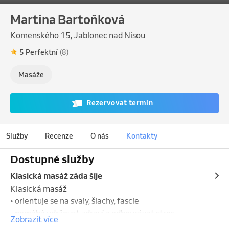
Martina Bartoňková
Komenského 15, Jablonec nad Nisou
5 Perfektní
(8)
Masáže
Rezervovat termín
Služby
Recenze
O nás
Kontakty
Dostupné služby
Klasická masáž záda šíje
Klasická masáž

• orientuje se na svaly, šlachy, fascie

• pomáhá udržovat zdraví a odbourávat stres

Zobrazit více
• uvolňuje napjaté svalstvo a pomáhá odstranit 