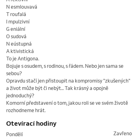
N esmlouvavá

T roufalá

I mpulzivní

G eniální

O sudová

N eústupná

A ktivistická

To je Antigona.

Bojuje s osudem, s rodinou, s řádem. Nebo jen sama se 
sebou?

Opravdu stačí jen přistoupit na kompromisy "zkušených" 
a život může být či nebýt... Tak krásný a opojně 
jednoduchý?

Komorní představení o tom, jakou roli se ve svém životě 
rozhodneme hrát. 
Otevírací hodiny
Zavřeno
pondělí