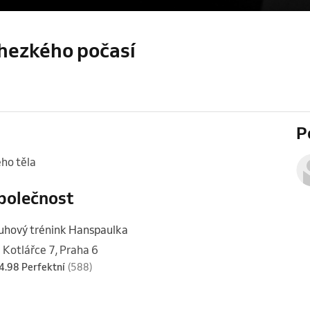
 hezkého počasí
P
ho těla 
polečnost
uhový trénink Hanspaulka
 Kotlářce 7, Praha 6
4.98 Perfektní
(588)