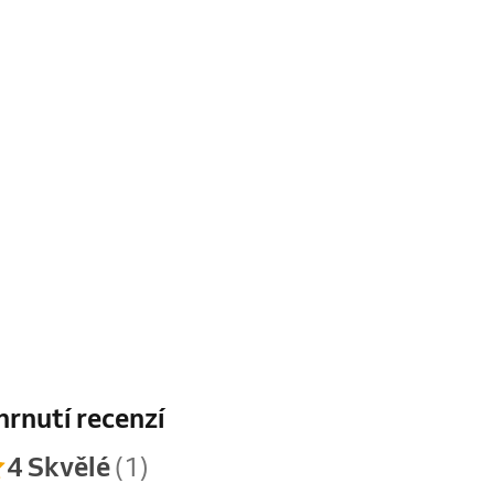
hrnutí recenzí
4 Skvělé
(1)