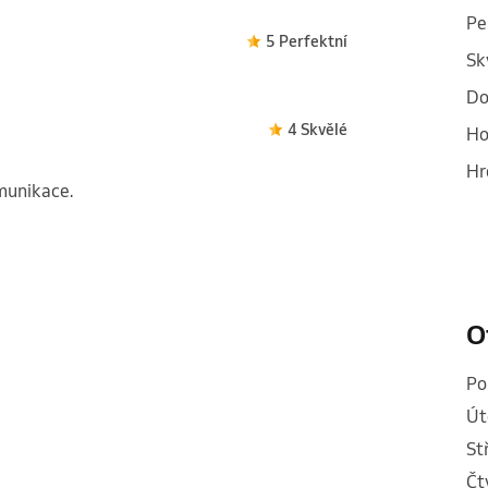
Pe
5 Perfektní
Sk
Do
4 Skvělé
Ho
Hr
omunikace.
O
p
ú
s
č