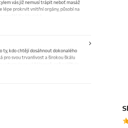
lem vás již nemusí trápit neboť masáž 
épe prokrvit vnitřní orgány, působí na 
e napětí. Ke klasické
o ty, kdo chtějí dosáhnout dokonalého 
á pro svou trvanlivost a širokou škálu 
 vytvrzuje se v UV lampě, což zajišťuje 
 krásných a upravených rukou s 
dloužení.
S