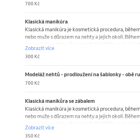
700 Kč
Klasická manikúra
Klasická manikúra je kosmetická procedura, během 
nebo muže s důrazem na nehty a jejich okolí. Během 
zarovnání a odstranění odumřelé kůžičky z okolí ne
Zobrazit více
300 Kč
Modeláž nehtů - prodloužení na šablonky - obě r
700 Kč
Klasická manikůra se zábalem
Klasická manikúra je kosmetická procedura, během 
nebo muže s důrazem na nehty a jejich okolí. Během 
zarovnání a odstranění odumřelé kůžičky z okolí ne
Zobrazit více
350 Kč