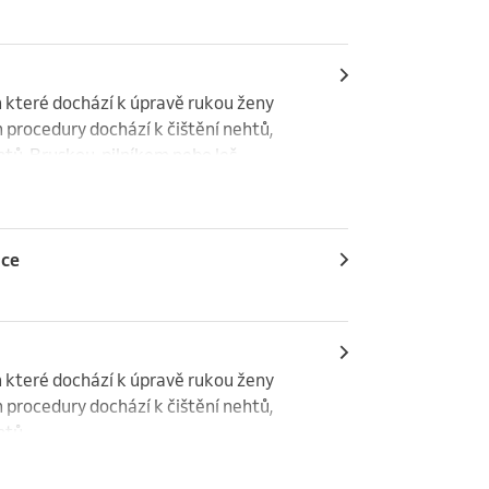
které dochází k úpravě rukou ženy 
procedury dochází k čištění nehtů, 
htů. Bruskou, pilníkem nebo leš
uce
které dochází k úpravě rukou ženy 
procedury dochází k čištění nehtů, 
htů.