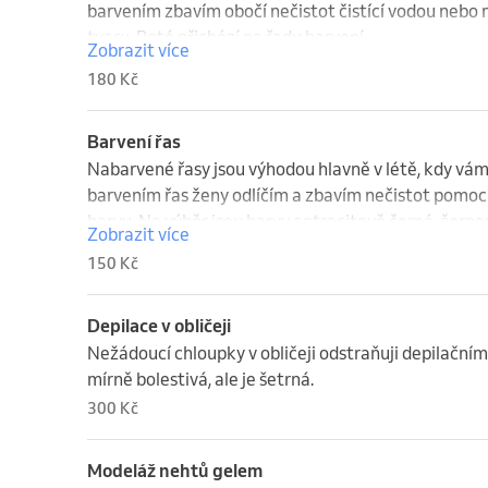
barvením zbavím obočí nečistot čistící vodou neb
tvaru. Poté přichází na řadu barvení.
Zobrazit více
180 Kč
Barvení řas
Nabarvené řasy jsou výhodou hlavně v létě, kdy vám v
barvením řas ženy odlíčím a zbavím nečistot pomocí
barvu. Na výběr jsou barvy antracitově černá, čern
Zobrazit více
150 Kč
Depilace v obličeji
Nežádoucí chloupky v obličeji odstraňuji depilační
mírně bolestivá, ale je šetrná.
300 Kč
Modeláž nehtů gelem