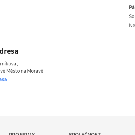
p
s
n
dresa
rníkova
,
vé Město na Moravě
asa
PRO FIRMY
SPOLEČNOST