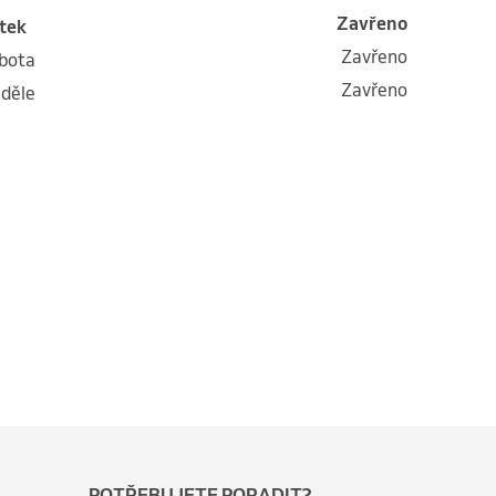
Zavřeno
átek
Zavřeno
obota
Zavřeno
eděle
POTŘEBUJETE PORADIT?