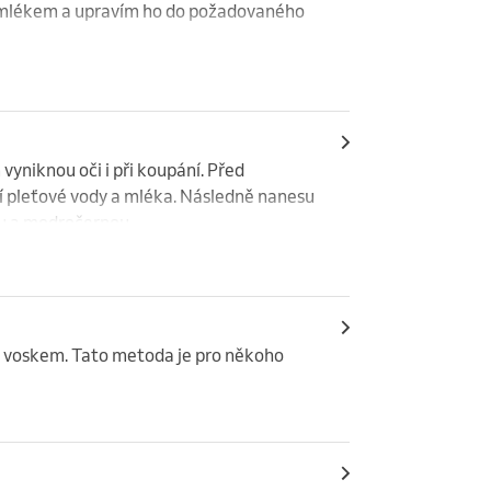
o mlékem a upravím ho do požadovaného 
yniknou oči i při koupání. Před 
 pleťové vody a mléka. Následně nanesu 
ou a modročernou..
m voskem. Tato metoda je pro někoho 