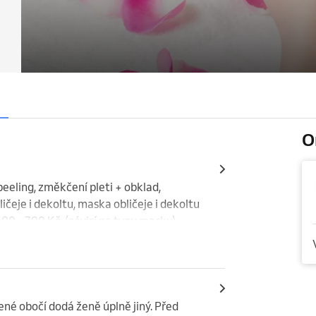
O
eeling, změkčení pleti + obklad, 
ičeje i dekoltu, maska obličeje i dekoltu 
00 - 700 Kč  (závisí na typu masky)
né obočí dodá ženě úplně jiný. Před 