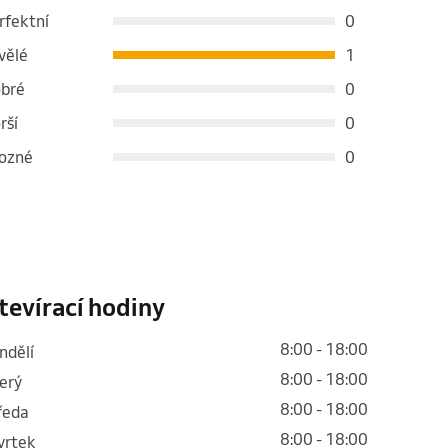
rfektní
0
vělé
1
bré
0
rší
0
ozné
0
tevírací hodiny
8:00 - 18:00
ondělí
8:00 - 18:00
terý
8:00 - 18:00
tředa
8:00 - 18:00
tvrtek