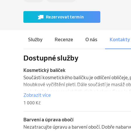
Rezervovat termín
Služby
Recenze
O nás
Kontakty
Dostupné služby
Kosmetický balíček
Součástí kosmetického balíčku je odlíčení obličeje, p
hloubkové vyčištění pleti. Dále součástí je masáž obl
a závěrečné nanesení zklidňujícího krému. Cena je 6
Zobrazit více
1 000 Kč
Barvení a úprava obočí
Nezatracujte úpravu a barvení obočí. Dobře nabarve