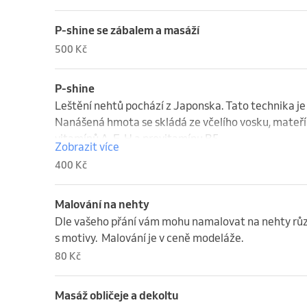
P-shine se zábalem a masáží
500 Kč
P-shine
Leštění nehtů pochází z Japonska. Tato technika je 
Nanášená hmota se skládá ze včelího vosku, mateří k
vitamínů A, E, H a provitamínu B5.
Zobrazit více
400 Kč
Malování na nehty
Dle vašeho přání vám mohu namalovat na nehty různ
s motivy.  Malování je v ceně modeláže.
80 Kč
Masáž obličeje a dekoltu