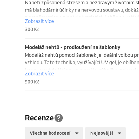
Napětí způsobená stresem a nezdravým životním sty
má blahodárné účinky na nervovou soustavu, dokáže l
zjemnění vrásek, zlepšuje lymfatický oběh a uvolňuj
Zobrazit více
300 Kč
Modeláž nehtů - prodloužení na šablonky
Modeláž nehtů pomocí šablonek je ideální volbou pr
vzhledu. Tato technika, využívající UV gel, je oblíben
barev a ozdob. UV gel se nanáší v několika vrstvách a
Zobrazit více
dlouhotrvající a perfektní vzhled. Dopřejte si pocit
900 Kč
profesionální modeláží nehtů. Cena je dle délky pro
Recenze
Všechna hodnocení
Nejnovější