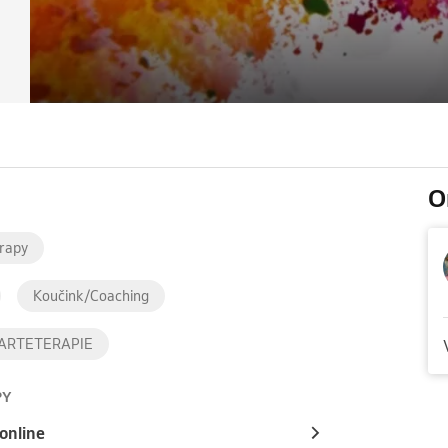
O
erapy
Koučink/Coaching
ARTETERAPIE
PY
online