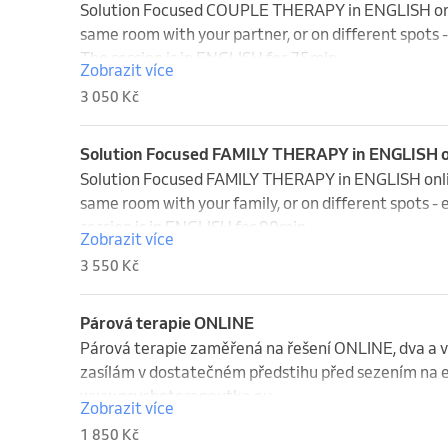
Solution Focused COUPLE THERAPY in ENGLISH onlin
same room with your partner, or on different spots 
The session is in ENGLISH for 75min.
Zobrazit více
3 050 Kč
Solution Focused FAMILY THERAPY in ENGLISH o
Solution Focused FAMILY THERAPY in ENGLISH onlin
same room with your family, or on different spots -
session is in ENGLISH for 90min.
Zobrazit více
3 550 Kč
Párová terapie ONLINE
Párová terapie zaměřená na řešení ONLINE, dva a ví
zasílám v dostatečném předstihu před sezením na em
www.psychoterapeutka.eu.

Zobrazit více
1 850 Kč
Storno podmínky
