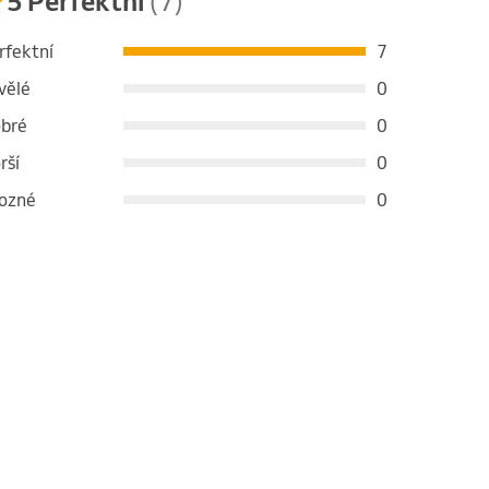
5 Perfektní
(7)
rfektní
7
vělé
0
bré
0
rší
0
ozné
0